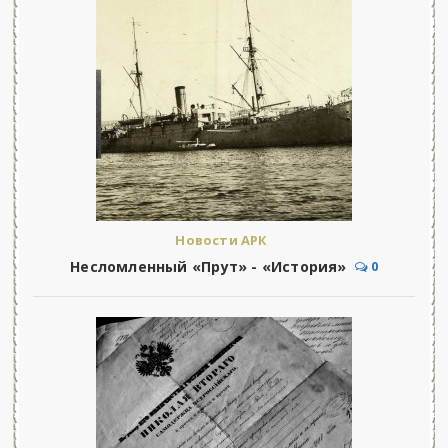
Новости АРК
Несломленный «Прут» - «История»
0