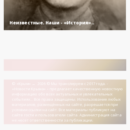
Неизвестные. Наши - «История»..
© «Крым»
→
2026
© Мы транслируем с 2017 года. -
«Новости Крыма» – предлагает качественную новостную
информацию обо всех актуальных и увлекательных
событиях... Все права защищены. Использование любых
материалов, размещённых на сайте, разрешается при
условии ссылки на сайт. Все материалы публикуют на
сайте гости и пользователи сайта. Администрация сайта
не несет ответственности за публикации.