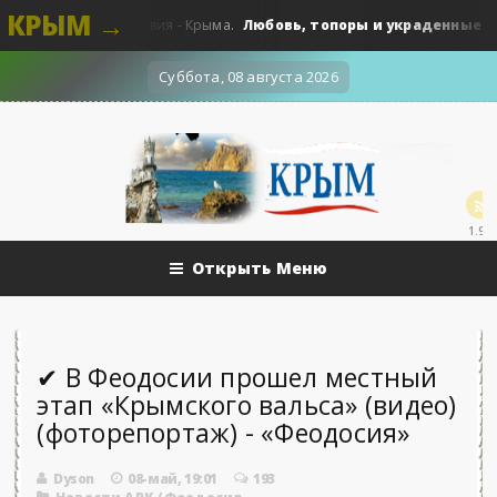
КРЫМ →
Любовь, топоры и украденные подарк
Происшедствия - Крыма.
Суббота, 08 августа 2026
1.9k
Открыть Меню
✔ В Феодосии прошел местный
этап «Крымского вальса» (видео)
(фоторепортаж) - «Феодосия»
Dyson
08-май, 19:01
193