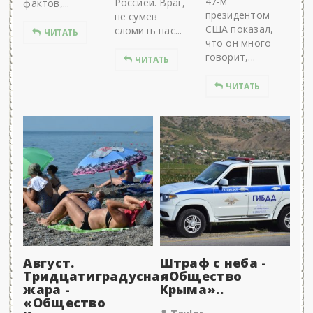
47-м
Россией. Враг,
фактов,...
президентом
не сумев
США показал,
сломить нас...
ЧИТАТЬ
что он много
говорит,...
ЧИТАТЬ
ЧИТАТЬ
Август.
Штраф с неба -
Тридцатиградусная
«Общество
жара -
Крыма»..
«Общество