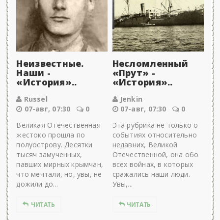
Неизвестные.
Несломленный
Наши -
«Прут» -
«История»..
«История»..
Russel
Jenkin
07-авг, 07:30
0
07-авг, 07:30
0
Великая Отечественная
Эта рубрика не только о
жестоко прошла по
событиях относительно
полуострову. Десятки
недавних, Великой
тысяч замученных,
Отечественной, она обо
павших мирных крымчан,
всех войнах, в которых
что мечтали, но, увы, не
сражались наши люди.
дожили до...
Увы,...
ЧИТАТЬ
ЧИТАТЬ