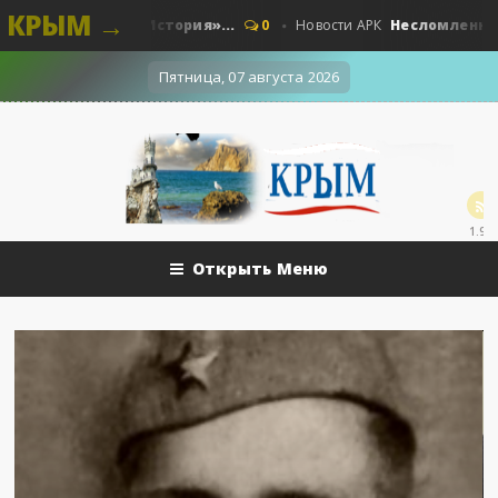
КРЫМ →
е. Наши - «История»...
Несломленный «Прут»
0
Новости АРК
Пятница, 07 августа 2026
1.9k
Открыть Меню