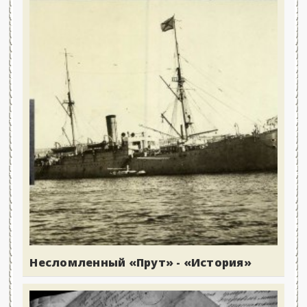
Несломленный «Прут» - «История»