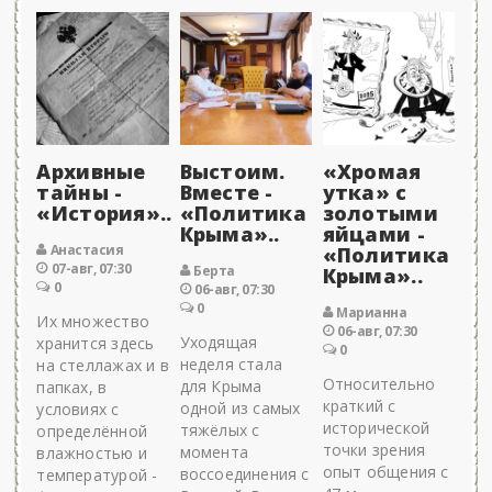
Архивные
Выстоим.
«Хромая
тайны -
Вместе -
утка» с
«История»..
«Политика
золотыми
Крыма»..
яйцами -
Анастасия
«Политика
07-авг, 07:30
Берта
Крыма»..
0
06-авг, 07:30
0
Марианна
Их множество
06-авг, 07:30
Уходящая
хранится здесь
0
неделя стала
на стеллажах и в
Относительно
для Крыма
папках, в
краткий с
одной из самых
условиях с
исторической
тяжёлых с
определённой
точки зрения
момента
влажностью и
опыт общения с
воссоединения с
температурой -