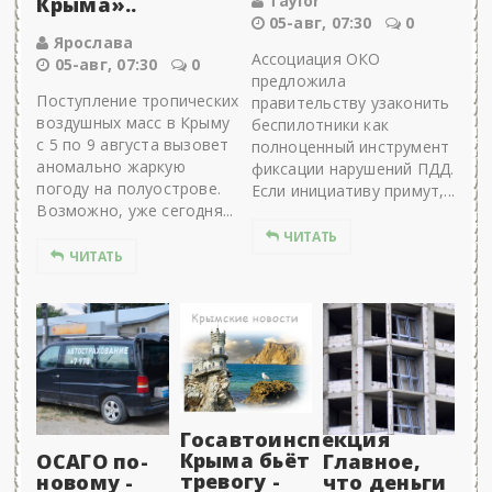
Taylor
Крыма»..
05-авг, 07:30
0
Ярослава
Ассоциация ОКО
05-авг, 07:30
0
предложила
Поступление тропических
правительству узаконить
воздушных масс в Крыму
беспилотники как
с 5 по 9 августа вызовет
полноценный инструмент
аномально жаркую
фиксации нарушений ПДД.
погоду на полуострове.
Если инициативу примут,...
Возможно, уже сегодня...
ЧИТАТЬ
ЧИТАТЬ
Госавтоинспекция
Крыма бьёт
ОСАГО по-
Главное,
тревогу -
новому -
что деньги