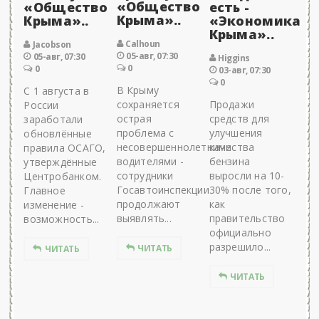
«Общество
«Общество
есть -
Крыма»..
Крыма»..
«Экономика
Крыма»..
Calhoun
Jacobson
05-авг, 07:30
05-авг, 07:30
Higgins
0
0
03-авг, 07:30
0
В Крыму
С 1 августа в
сохраняется
Продажи
России
острая
средств для
заработали
проблема с
улучшения
обновлённые
несовершеннолетними
качества
правила ОСАГО,
водителями -
бензина
утверждённые
сотрудники
выросли на 10-
Центробанком.
Госавтоинспекции
30% после того,
Главное
продолжают
как
изменение -
выявлять...
правительство
возможность...
официально
разрешило...
ЧИТАТЬ
ЧИТАТЬ
ЧИТАТЬ