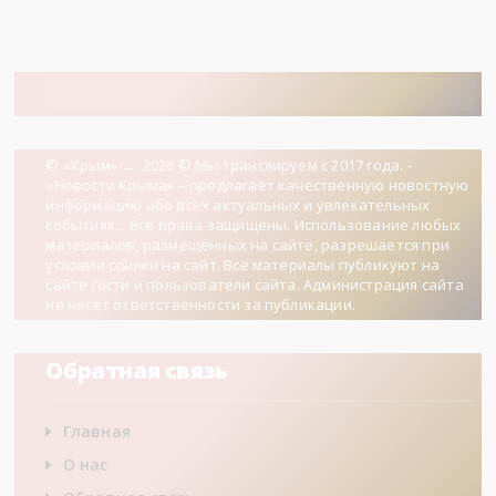
© «Крым»
→
2026
© Мы транслируем с 2017 года. -
«Новости Крыма» – предлагает качественную новостную
информацию обо всех актуальных и увлекательных
событиях... Все права защищены. Использование любых
материалов, размещённых на сайте, разрешается при
условии ссылки на сайт. Все материалы публикуют на
сайте гости и пользователи сайта. Администрация сайта
не несет ответственности за публикации.
Обратная связь
Главная
О нас