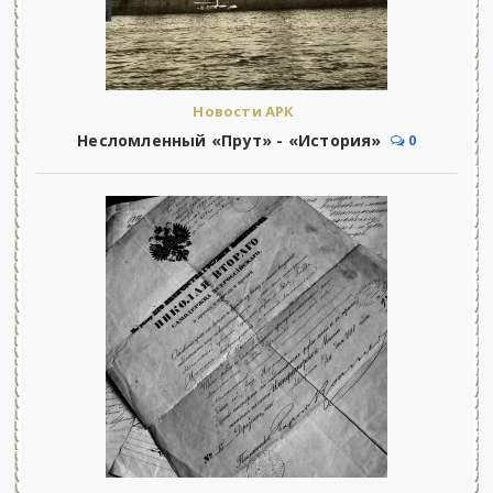
Новости АРК
Несломленный «Прут» - «История»
0