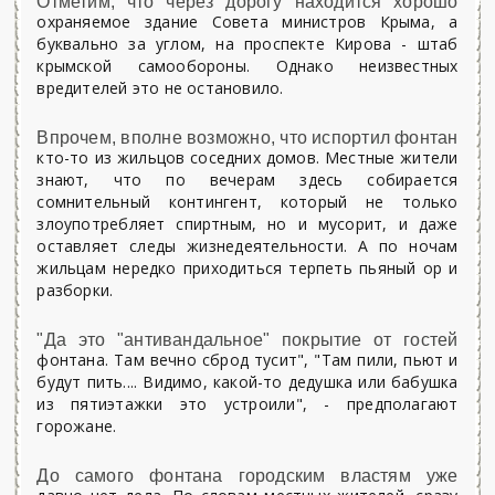
Отметим, что через дорогу находится хорошо
охраняемое здание Совета министров Крыма, а
буквально за углом, на проспекте Кирова - штаб
крымской самообороны. Однако неизвестных
вредителей это не остановило.
Впрочем, вполне возможно, что испортил фонтан
кто-то из жильцов соседних домов. Местные жители
знают, что по вечерам здесь собирается
сомнительный контингент, который не только
злоупотребляет спиртным, но и мусорит, и даже
оставляет следы жизнедеятельности. А по ночам
жильцам нередко приходиться терпеть пьяный ор и
разборки.
"Да это "антивандальное" покрытие от гостей
фонтана. Там вечно сброд тусит", "
Там пили, пьют и
будут пить.... Видимо, какой-то дедушка или бабушка
из пятиэтажки это устроили", - предполагают
горожане.
До самого фонтана городским властям уже