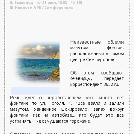
Всеволод
21-июл, 16:02
193
Новости АРК
/
Симферополь
Неизвестные облили
мазутом фонтан,
расположенный в самом
центре Симферополя.
Об этом сообщают
очевидцы, передает
корреспондент 3652.ru.
Речь идет о неработающем уже много лет
фонтане по ул. Гоголя, 1. "Все взяли и залили
мазутом. Увиденное шокировало, запах вокруг
фонтана, как на автобазе... Кто будет это все
устранять?" - возмущаются горожане.