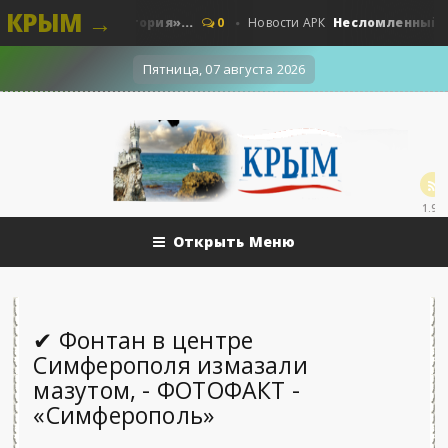
КРЫМ →
ые. Наши - «История»...
Несломленный «Прут
0
Новости АРК
Пятница, 07 августа 2026
1.9k
Открыть Меню
✔ Фонтан в центре
Симферополя измазали
мазутом, - ФОТОФАКТ -
«Симферополь»