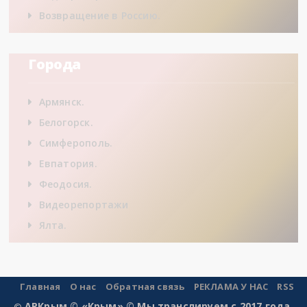
Возвращение в Россию.
Города
Армянск.
Белогорск.
Симферополь.
Евпатория.
Феодосия.
Видеорепортажи
Ялта.
Главная
О нас
Обратная связь
РЕКЛАМА У НАС
RSS
АРКрым © «Крым» © Мы транслируем с 2017 года.