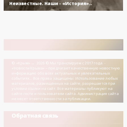
Неизвестные. Наши - «История»..
© «Крым»
→
2026
© Мы транслируем с 2017 года. -
«Новости Крыма» – предлагает качественную новостную
информацию обо всех актуальных и увлекательных
событиях... Все права защищены. Использование любых
материалов, размещённых на сайте, разрешается при
условии ссылки на сайт. Все материалы публикуют на
сайте гости и пользователи сайта. Администрация сайта
не несет ответственности за публикации.
Обратная связь