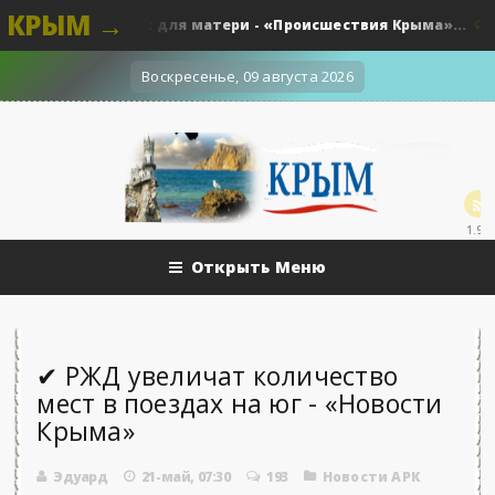
КРЫМ →
130 ножевых для матери - «Происшествия Крыма»...
а.
0
Воскресенье, 09 августа 2026
1.9k
Открыть Меню
✔ РЖД увеличат количество
мест в поездах на юг - «Новости
Крыма»
Эдуард
21-май, 07:30
193
Новости АРК