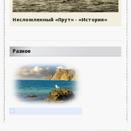
Несломленный «Прут» - «История»
Разное