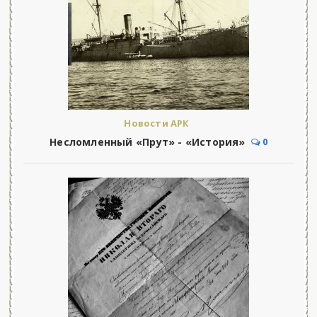
Новости АРК
Несломленный «Прут» - «История»
0