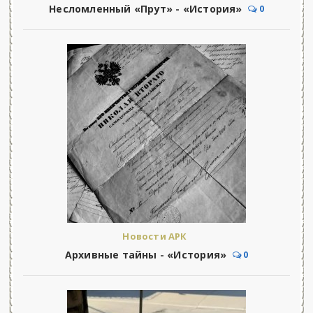
Несломленный «Прут» - «История»
0
Новости АРК
Архивные тайны - «История»
0