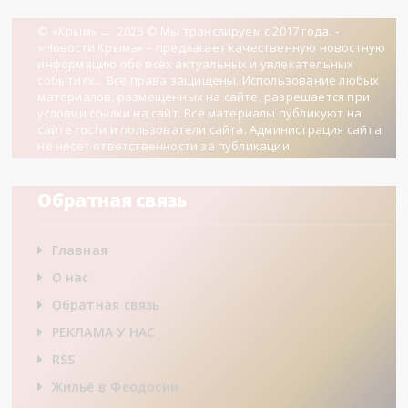
© «Крым»
→
2026
© Мы транслируем с 2017 года. -
«Новости Крыма» – предлагает качественную новостную
информацию обо всех актуальных и увлекательных
событиях... Все права защищены. Использование любых
материалов, размещённых на сайте, разрешается при
условии ссылки на сайт. Все материалы публикуют на
сайте гости и пользователи сайта. Администрация сайта
не несет ответственности за публикации.
Обратная связь
Главная
О нас
Обратная связь
РЕКЛАМА У НАС
RSS
Жильё в Феодосии