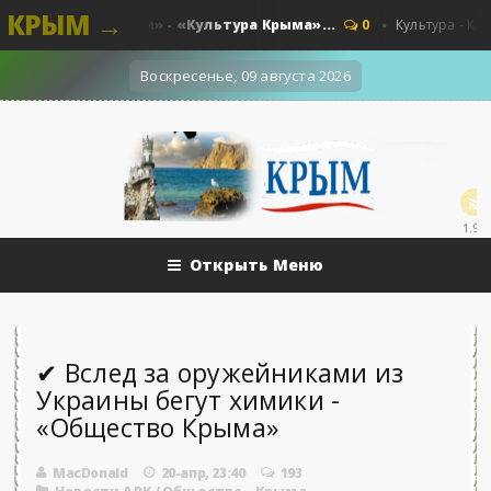
КРЫМ →
и краски памяти» - «Культура Крыма»...
0
Культура - Крыма.
Воскресенье, 09 августа 2026
1.9k
Открыть Меню
✔ Вслед за оружейниками из
Украины бегут химики -
«Общество Крыма»
MacDonald
20-апр, 23:40
193