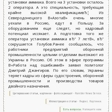
установки аммиака. Всего на 3 установки осталось
2 оператора. А это специальность, требующая
крайне высокой квалификациивЂ¦ Из
Северодонецкого В«АзотаВ» очень многие
уехали в Россию, едут в Польшу. За
оборудованием еще следят, но кадровый
потенциал иссякает. А подготовка того же
оператора установки аммиака вЂ“ 7 летВ», вЂ”
сокрушается Голубов.Ранее сообщалось, что
работники предприятий оборонной
промышленности целыми отделами выезжают из
Украины в Россию. Об этом в эфире программы
В«Работа над ошибкамиВ» заявил политолог
Дмитрий Джангиров. По его словам, Украины
теряет кадры из сферы судостроения, оборонной
промышленности и производства товаров
двойного назначения.
Цитирование статьи, картинки - фото скриншот -
Rambler News Service.
Иллюстрация к статье -
Яндекс. Картинки.
Есть вопросы.
Напишите нам.