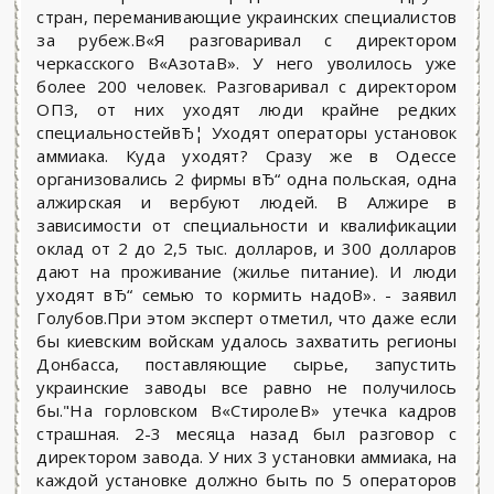
стран, переманивающие украинских специалистов
за рубеж.В«Я разговаривал с директором
черкасского В«АзотаВ». У него уволилось уже
более 200 человек. Разговаривал с директором
ОПЗ, от них уходят люди крайне редких
специальностейвЂ¦ Уходят операторы установок
аммиака. Куда уходят? Сразу же в Одессе
организовались 2 фирмы вЂ“ одна польская, одна
алжирская и вербуют людей. В Алжире в
зависимости от специальности и квалификации
оклад от 2 до 2,5 тыс. долларов, и 300 долларов
дают на проживание (жилье питание). И люди
уходят вЂ“ семью то кормить надоВ». - заявил
Голубов.При этом эксперт отметил, что даже если
бы киевским войскам удалось захватить регионы
Донбасса, поставляющие сырье, запустить
украинские заводы все равно не получилось
бы."На горловском В«СтиролеВ» утечка кадров
страшная. 2-3 месяца назад был разговор с
директором завода. У них 3 установки аммиака, на
каждой установке должно быть по 5 операторов