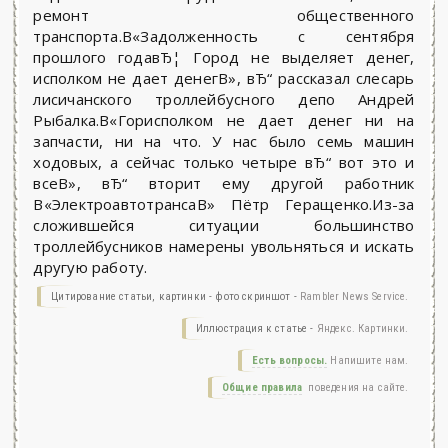
ремонт общественного
транспорта.В«Задолженность с сентября
прошлого годавЂ¦ Город не выделяет денег,
исполком не дает денегВ», вЂ“ рассказал слесарь
лисичанского троллейбусного депо Андрей
Рыбалка.В«Горисполком не дает денег ни на
запчасти, ни на что. У нас было семь машин
ходовых, а сейчас только четыре вЂ“ вот это и
всеВ», вЂ“ вторит ему другой работник
В«ЭлектроавтотрансаВ» Пётр Геращенко.Из-за
сложившейся ситуации большинство
троллейбусников намерены увольняться и искать
другую работу.
Цитирование статьи, картинки - фото скриншот -
Rambler News Service.
Иллюстрация к статье -
Яндекс. Картинки.
Есть вопросы.
Напишите нам.
Общие правила
поведения на сайте.