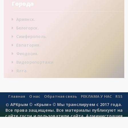
Города
Армянск.
Белогорск.
Симферополь.
Евпатория.
Феодосия.
Видеорепортажи
Ялта.
Главная
О нас
Обратная связь
РЕКЛАМА У НАС
RSS
АРКрым © «Крым» © Мы транслируем с 2017 года.
©
Все права защищены. Все материалы публикуют на
сайте гости и пользоватили сайта. Администрация
сайта не несет ответственности за публикации.
Создано и разработано для gorodskoj-nomer-samara.ru.