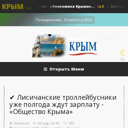
КРЫМ →
раты под запретом - «Экономика Крыма»...
0
Экономика - 
Понедельник, 10 августа 2026
1.9k
Открыть Меню
✔ Лисичанские троллейбусники
уже полгода ждут зарплату -
«Общество Крыма»
Osborne
20-апр, 23:41
193