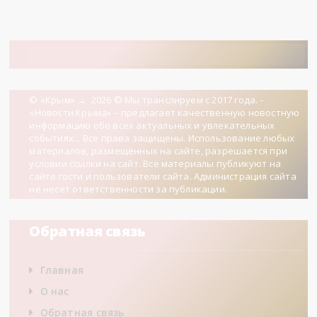
© «Крым»
→
2026
© Мы транслируем с 2017 года. -
«Новости Крыма» – предлагает качественную новостную
информацию обо всех актуальных и увлекательных
событиях... Все права защищены. Использование любых
материалов, размещённых на сайте, разрешается при
условии ссылки на сайт. Все материалы публикуют на
сайте гости и пользователи сайта. Администрация сайта
не несет ответственности за публикации.
Обратная связь
Главная
О нас
Обратная связь