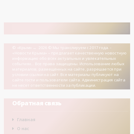
© «Крым»
→
2026
© Мы транслируем с 2017 года. -
«Новости Крыма» – предлагает качественную новостную
информацию обо всех актуальных и увлекательных
событиях... Все права защищены. Использование любых
материалов, размещённых на сайте, разрешается при
условии ссылки на сайт. Все материалы публикуют на
сайте гости и пользователи сайта. Администрация сайта
не несет ответственности за публикации.
Обратная связь
Главная
О нас