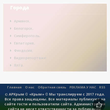
Города
Армянск.
Белогорск.
Симферополь.
Евпатория.
Феодосия.
Видеорепортажи
Ялта.
Главная
О нас
Обратная связь
РЕКЛАМА У НАС
RSS
АРКрым © «Крым» © Мы транслируем с 2017 года.
©
Все права защищены. Все материалы публикуют на
сайте гости и пользоватили сайта. Администрация
сайта не несет ответственности за публикации.