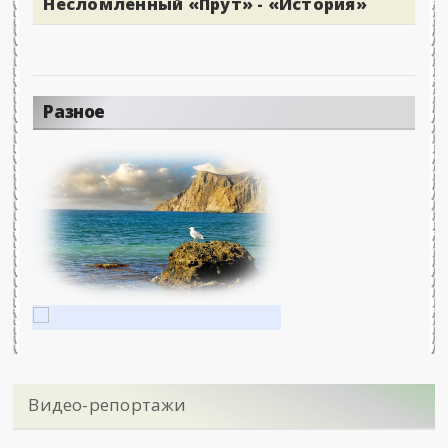
Несломленный «Прут» - «История»
Разное
Видео-репортажи