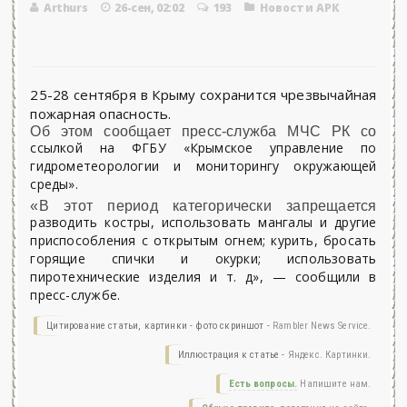
Arthurs
26-сен, 02:02
193
Новости АРК
25-28 сентября в Крыму сохранится чрезвычайная
пожарная опасность.
Об этом сообщает пресс-служба МЧС РК со
ссылкой на ФГБУ «Крымское управление по
гидрометеорологии и мониторингу окружающей
среды».
«В этот период категорически запрещается
разводить костры, использовать мангалы и другие
приспособления с открытым огнем; курить, бросать
горящие спички и окурки; использовать
пиротехнические изделия и т. д», — сообщили в
пресс-службе.
Цитирование статьи, картинки - фото скриншот -
Rambler News Service.
Иллюстрация к статье -
Яндекс. Картинки.
Есть вопросы.
Напишите нам.