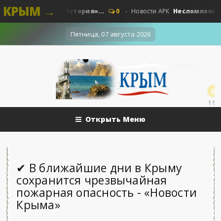
КРЫМ →
тные. Наши - «История»...
Несломленный «П
0
Новости АРК
Пятница, 07 августа 2026
1.9k
Открыть Меню
✔ В ближайшие дни в Крыму
сохранится чрезвычайная
пожарная опасность - «Новости
Крыма»