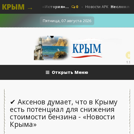
КРЫМ →
естные. Наши - «История»...
Несломленный 
0
Новости АРК
Пятница, 07 августа 2026
1.9k
Открыть Меню
✔ Аксенов думает, что в Крыму
есть потенциал для снижения
стоимости бензина - «Новости
Крыма»