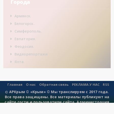
Города
Армянск.
Белогорск.
Симферополь.
Евпатория.
Феодосия.
Видеорепортажи
Ялта.
Главная
О нас
Обратная связь
РЕКЛАМА У НАС
RSS
АРКрым © «Крым» © Мы транслируем с 2017 года.
©
Все права защищены. Все материалы публикуют на
сайте гости и пользоватили сайта. Администрация
сайта не несет ответственности за публикации.
Создано и разработано для gorodskoj-nomer-samara.ru.