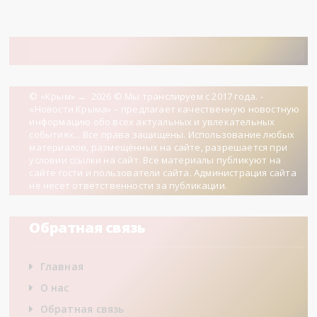
© «Крым»
→
2026
© Мы транслируем с 2017 года. -
«Новости Крыма» – предлагает качественную новостную
информацию обо всех актуальных и увлекательных
событиях... Все права защищены. Использование любых
материалов, размещённых на сайте, разрешается при
условии ссылки на сайт. Все материалы публикуют на
сайте гости и пользователи сайта. Администрация сайта
не несет ответственности за публикации.
Обратная связь
Главная
О нас
Обратная связь