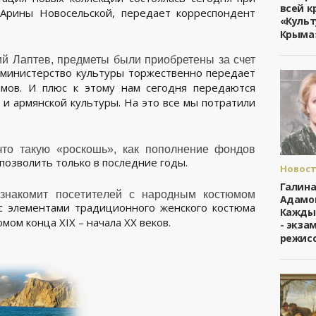
Крыма
всей к
 Арины Новосельской, передает корреспондент
«Культ
Крыма
й Лаптев, предметы были приобретены за счет
 министерство культуры торжественно передает
мов. И плюс к этому нам сегодня передаются
и армянской культуры. На это все мы потратили
что такую «роскошь», как пополнение фондов
позволить только в последние годы.
Новост
Культу
Галин
Крыма
 знакомит посетителей с народным костюмом
Адамо
с элементами традиционного женского костюма
Кажды
мом конца XIX – начала XX веков.
- экза
режис