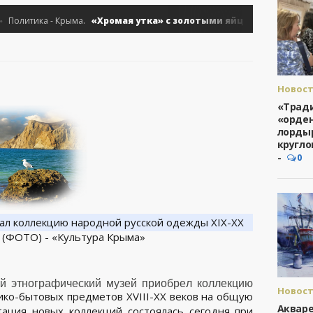
«Хромая утка» с золотыми яйцами - «Политика К
литика - Крыма.
Новост
Культу
«Трад
Крыма
«орде
лорды
кругло
-
0
й этнографический музей приобрел коллекцию
Новост
ико-бытовых предметов XVIII-XX веков на общую
Культу
Акваре
тация новых коллекций состоялась сегодня при