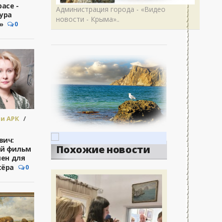
.
расе -
Администрация города - «Видео
ура
новости - Крыма»..
»
0
и АРК
/
ра -
а
.
вич:
Похожие новости
й фильм
мен для
сёра
0