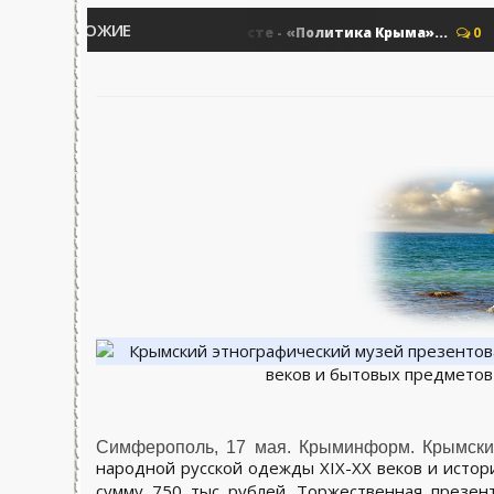
ПОХОЖИЕ
Выстоим. Вместе - «Политика Крыма»...
итика - Крыма.
0
По
Симферополь, 17 мая. Крыминформ. Крымски
народной русской одежды XIX-XX веков и истор
сумму 750 тыс рублей. Торжественная презен