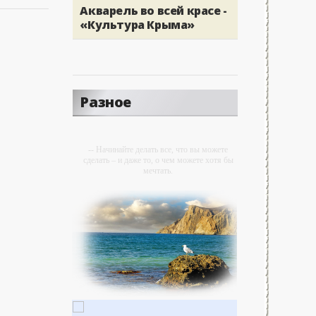
Акварель во всей красе -
«Культура Крыма»
Разное
-- Начинайте делать все, что вы можете
сделать – и даже то, о чем можете хотя бы
мечтать.
-- Все дело в мыслях. Мысль — начало
всего. И мыслями можно управлять. И
поэтому главное дело совершенствования:
работать над мыслями.
-- Идите уверенно по направлению к мечте.
Живите той жизнью, которую вы сами себе
придумали.
-- Самое большое богатство — это ум.
Самая большая нищета — глупость. Из
всех страхов самый пугающий —