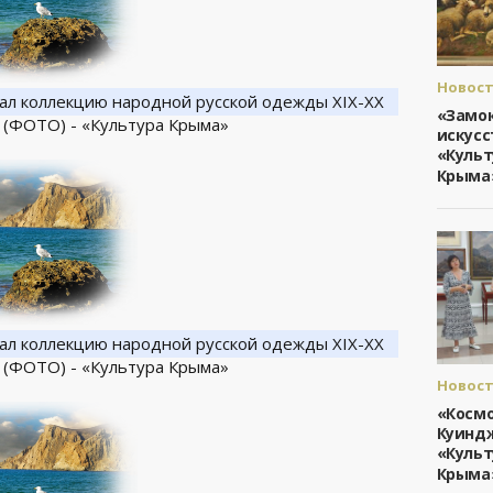
Новост
Культу
«Замо
Крыма
искусс
«Культ
Крыма
Новост
Культу
«Косм
Крыма
Куиндж
«Культ
Крыма