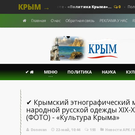
КРЫМ →
Выстоим. Вместе - «Политика Крыма»...
- Крыма.
0
Политика
Главная
О нас
Обратная связь
РЕКЛАМА У НАС
R
✔
МЕНЮ
ПОЛИТИКА
НАУКА
КУЛ
✔ Крымский этнографический 
народной русской одежды XIX-X
(ФОТО) - «Культура Крыма»
Donovan
22-май, 10:44
193
Новости АРК
/
К