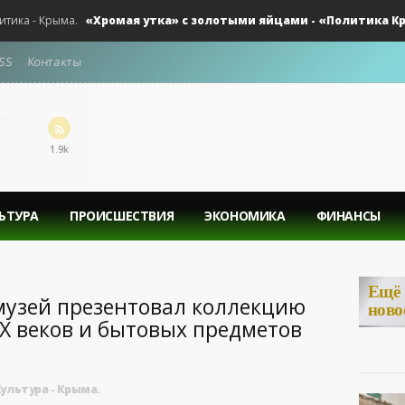
«Хромая утка» с золотыми яйцами - «Политика Крыма»
 - Крыма.
SS
Контакты
1.9k
ЬТУРА
ПРОИСШЕСТВИЯ
ЭКОНОМИКА
ФИНАНСЫ
Ещё
музей презентовал коллекцию
ново
X веков и бытовых предметов
ультура - Крыма.