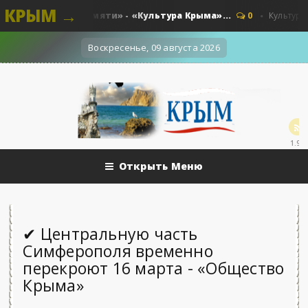
КРЫМ →
ва и краски памяти» - «Культура Крыма»...
0
Культура - Кры
Воскресенье, 09 августа 2026
1.9k
Открыть Меню
✔ Центральную часть
Симферополя временно
перекроют 16 марта - «Общество
Крыма»