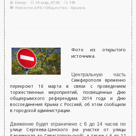
Simon
15-мар, 07:30
193
Новости АРК
/
Общество - Крыма.
Фото из открытого
источника.
Центральную часть
Симферополя временно
перекроют 16 марта в связи с проведением
торжественных мероприятий, посвящённых Дню
общекрымского референдума 2014 года и Дню
воссоединения Крыма с Россией, об этом сообщили
в городской администрации.
Движение будет ограничено с 6 до 14 часов по
улице Сергеева-Ценского (на участке от улицы
Караимская до Севастопольской), а также с 6 до 12