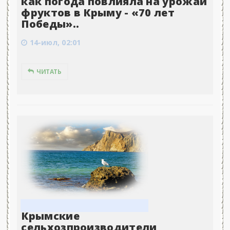
как погода повлияла на урожай
фруктов в Крыму - «70 лет
Победы»..
14-июл, 02:01
ЧИТАТЬ
Крымские
сельхозпроизводители