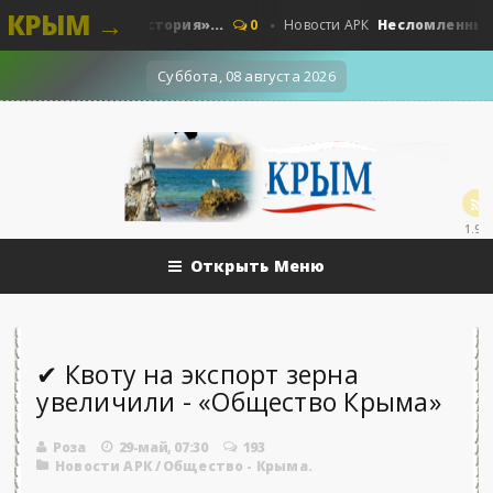
КРЫМ →
ые. Наши - «История»...
Несломленный «Пру
0
Новости АРК
Суббота, 08 августа 2026
1.9k
Открыть Меню
✔ Квоту на экспорт зерна
увеличили - «Общество Крыма»
Роза
29-май, 07:30
193
Новости АРК
/
Общество - Крыма.