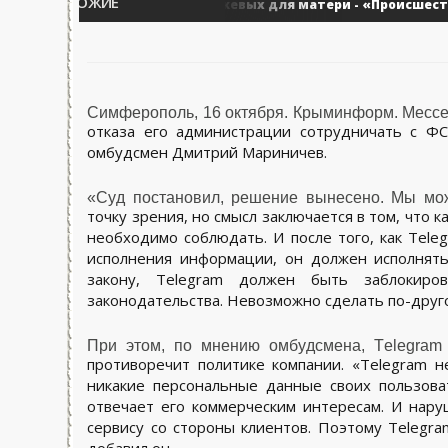
ПОХОЖИЕ
130 ножевых для матери - «Происшествия 
роисшедствия - Крыма.
Симферополь, 16 октября. Крыминформ. Мессе
отказа его администрации сотрудничать с Ф
омбудсмен Дмитрий Мариничев.
«Суд постановил, решение вынесено. Мы мо
точку зрения, но смысл заключается в том, что к
необходимо соблюдать. И после того, как Tele
исполнения информации, он должен исполнять
закону, Telegram должен быть заблокиро
законодательства. Невозможно сделать по-друго
При этом, по мнению омбудсмена, Telegram 
противоречит политике компании. «Telegram н
никакие персональные данные своих пользова
отвечает его коммерческим интересам. И нар
сервису со стороны клиентов. Поэтому Telegra