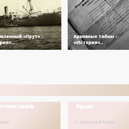
мленный «Прут» -
Архивные тайны -
рия»..
«История»..
атная связь
Крым
вная
Западный Крым.