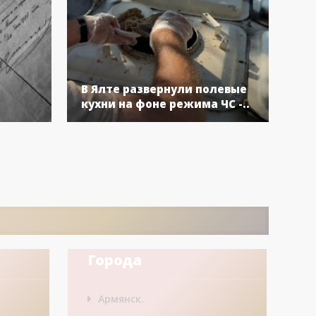
Кр
В Ялте развернули полевые
пр
кухни на фоне режима ЧС -..
Че
Города
Армянск.