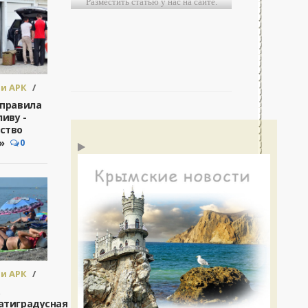
Разместить статью у нас на сайте.
нные подарки - «Происшествия Крыма»...
Неи
0
Новости АРК
и АРК
/
во -
 правила
.
ливу -
ство
»
0
и АРК
/
во -
.
.
атиградусная