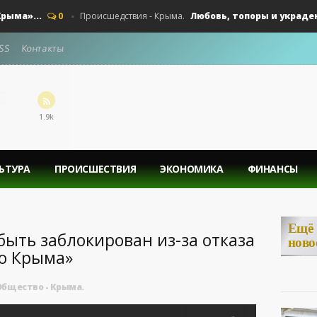
»...
Любовь, топоры и украденные
0
Происшедствия - Крыма.
SS
Контакты
1.9k
ЬТУРА
ПРОИСШЕСТВИЯ
ЭКОНОМИКА
ФИНАНСЫ
Ещё
ыть заблокирован из-за отказа
ново
во Крыма»
Общество - Крыма.