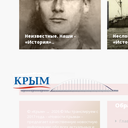
Неизвестные. Наши -
Несло
«История»..
«Исто
Обр
© «Крым»
→
2026
© Мы транслируем с
2017 года. - «Новости Крыма» –
Гла
предлагает качественную новостную
информацию обо всех актуальных и