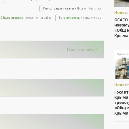
Иллюстрация к статье -
Яндекс. Картинки.
Новост
Общест
Общие правила
поведения на сайте.
Есть вопросы.
Напишите нам.
ОСАГО 
Крыма
новому
«Обще
Крыма
Нашли ошибку?
Новост
Общест
Госав
Крыма
Крыма
тревог
«Обще
Крыма