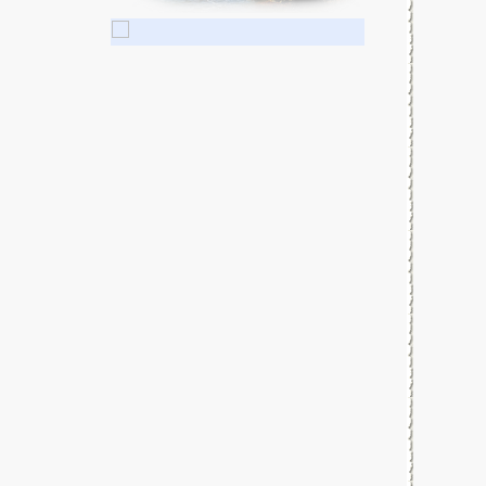
Самая большая нищета — глупость. Из
всех страхов самый пугающий —
самолюбование.
-- Лучшее, что можно сделать с хорошим
советом, это пропустить его мимо ушей.
Он никогда не бывает полезен никому,
кроме того, кто его дал.
-- Люблю давать советы и очень не люблю,
когда их дают мне.