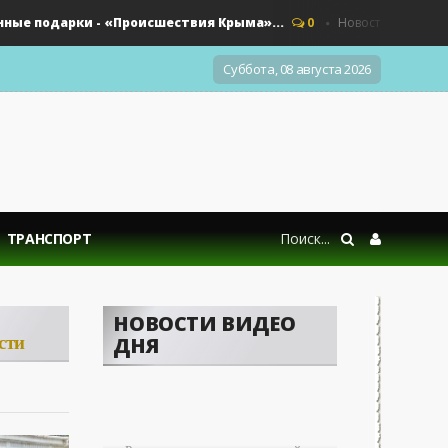
 подарки - «Происшествия Крыма»...
Неизвест
0
Новости АРК
Суббота, 08 августа 2026
ТРАНСПОРТ
НОВОСТИ ВИДЕО
сти
ДНЯ