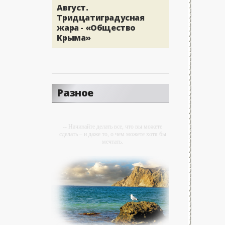
Август.
Тридцатиградусная
жара - «Общество
Крыма»
Разное
-- Начинайте делать все, что вы можете
сделать – и даже то, о чем можете хотя бы
мечтать.
-- Все дело в мыслях. Мысль — начало
всего. И мыслями можно управлять. И
поэтому главное дело совершенствования:
работать над мыслями.
-- Идите уверенно по направлению к мечте.
Живите той жизнью, которую вы сами себе
придумали.
-- Самое большое богатство — это ум.