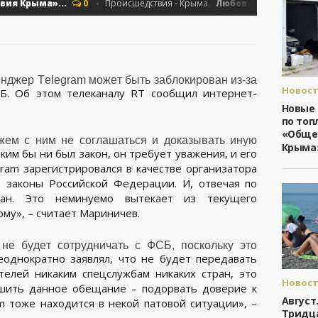
Крыма»...
Любовь, топоры и украде
0
Происшедствия - Крыма.
нджер Telegram может быть заблокирован из-за
Новост
СБ. Об этом телеканалу RT сообщил интернет-
Общест
Новые
Крыма
по топ
«Обще
жем с ним не соглашаться и доказывать иную
Крыма
аким бы ни был закон, он требует уважения, и его
gram зарегистрировался в качестве организатора
 законы Российской Федерации. И, отвечая по
ван. Это неминуемо вытекает из текущего
му», – считает Мариничев.
не будет сотрудничать с ФСБ, поскольку это
еоднократно заявлял, что не будет передавать
телей никаким спецслужбам никаких стран, это
Новост
ушить данное обещание – подорвать доверие к
Общест
Август
m тоже находится в некой патовой ситуации», –
Крыма
Тридц