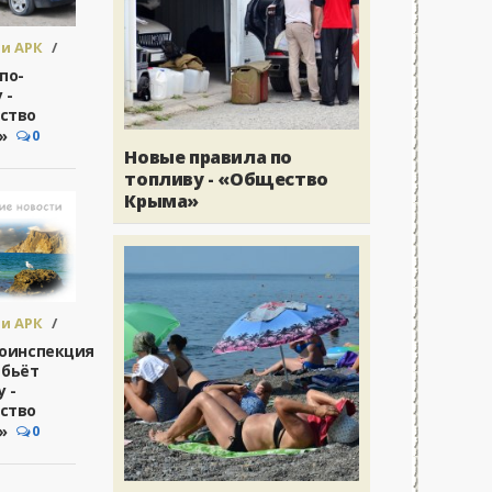
и АРК
/
во -
по-
.
 -
ство
»
0
Новые правила по
топливу - «Общество
Крыма»
и АРК
/
во -
тоинспекция
.
 бьёт
у -
ство
»
0