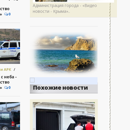
Администрация города - «Видео
ство
новости - Крыма»..
»
0
и АРК
/
во -
с неба -
.
ство
Похожие новости
»
0