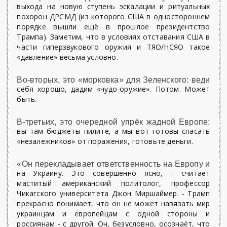
выхода на новую ступень эскалации и ритуальных
похорон ДРСМД (из которого США в одностороннем
порядке вышли ещё в прошлое президентство
Трампа). Заметим, что в условиях отставания США в
час­ти гиперзвукового оружия и ТЯО/НСЯО такое
«давление» весьма условно.
Во-вторых, это «морковка» для Зеленского: веди
себя хорошо, дадим «чудо-оружие». Потом. Может
быть.
В-третьих, это очередной упрёк жадной Европе:
вы там бюджеты пилите, а мы вот готовы спасать
«незалежников» от поражения, готовьте деньги.
«Он перекладывает ответственность на Европу и
на Украину. Это совершенно ясно, - считает
маститый американский политолог, профессор
Чикагского университета Джон Миршаймер. - Трамп
прекрасно понимает, что он не может навязать мир
украинцам и европейцам с одной стороны и
россиянам - с другой. Он, безусловно, осознаёт, что