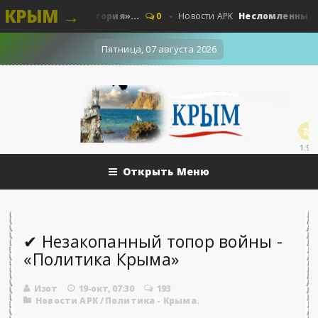
КРЫМ →
. Наши - «История»...
Несломленный «Прут»
0
Новости АРК
Пятница, 07 августа 2026
1.9k
Открыть Меню
✔ Незакопанный топор войны -
«Политика Крыма»
Изот
19-окт, 07:30
193
Новости АРК
/
Политика - Крыма.