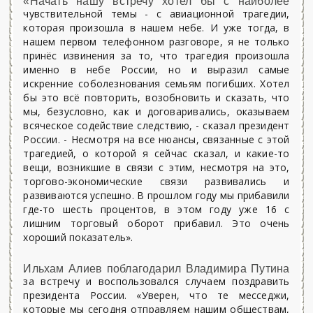
«Начать нашу встречу хотел бы с наиболее
чувствительной темы - с авиационной трагедии,
которая произошла в нашем небе. И уже тогда, в
нашем первом телефонном разговоре, я не только
принёс извинения за то, что трагедия произошла
именно в небе России, но и выразил самые
искренние соболезнования семьям погибших. Хотел
бы это всё повторить, возобновить и сказать, что
мы, безусловно, как и договаривались, оказываем
всяческое содействие следствию, - сказал президент
России. - Несмотря на все нюансы, связанные с этой
трагедией, о которой я сейчас сказал, и какие-то
вещи, возникшие в связи с этим, несмотря на это,
торгово-экономические связи развивались и
развиваются успешно. В прошлом году мы прибавили
где-то шесть процентов, в этом году уже 16 с
лишним торговый оборот прибавил. Это очень
хороший показатель».
Ильхам Алиев поблагодарил Владимира Путина
за встречу и воспользовался случаем поздравить
президента России. «Уверен, что те месседжи,
которые мы сегодня отправляем нашим обществам,