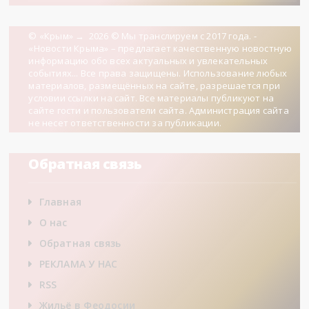
© «Крым»
→
2026
© Мы транслируем с 2017 года. -
«Новости Крыма» – предлагает качественную новостную
информацию обо всех актуальных и увлекательных
событиях... Все права защищены. Использование любых
материалов, размещённых на сайте, разрешается при
условии ссылки на сайт. Все материалы публикуют на
сайте гости и пользователи сайта. Администрация сайта
не несет ответственности за публикации.
Обратная связь
Главная
О нас
Обратная связь
РЕКЛАМА У НАС
RSS
Жильё в Феодосии