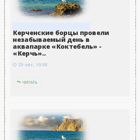
Керченские борцы провели
незабываемый день в
аквапарке «Коктебель» -
«Керчь»..
23-авг, 10:08
ЧИТАТЬ