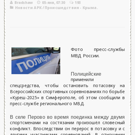
Bradshaw
05-янв, 07:30
193
Новости АРК
/
Происшедствия - Крыма.
Фото пресс-службы
МВД России.
Полицейские
применили
спецсредства, чтобы остановить потасовку на
Всероссийских спортивных соревнованиях по борьбе
«Куреш-2025» в Симферополе, об этом сообщили в
пресс-службе регионального МВД.
В селе Перово во время поединка между двумя
спортсменами на состязании произошёл словесный
конфликт. Впоследствии он перерос в потасовку и с
другими участниками соревнований. В отношении