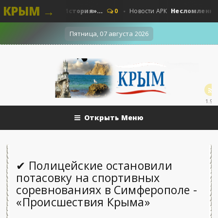
КРЫМ →
ные. Наши - «История»...
Несломленный «Пр
0
Новости АРК
Пятница, 07 августа 2026
1.9k
Открыть Меню
✔ Полицейские остановили
потасовку на спортивных
соревнованиях в Симферополе -
«Происшествия Крыма»