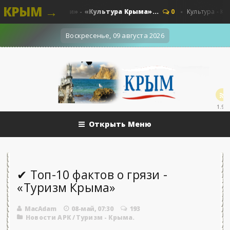
КРЫМ →
 краски памяти» - «Культура Крыма»...
0
Культура - Крыма.
Воскресенье, 09 августа 2026
1.9k
Открыть Меню
✔ Топ-10 фактов о грязи -
«Туризм Крыма»
MacAdam
08-май, 07:30
193
Новости АРК
/
Туризм - Крыма.