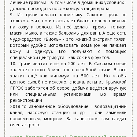
лечение грязями - в том числе в домашних условиях -
должно проходить после консультации врача.
9. Из грязи делают косметику. Сакская грязь не
только лечит, но и оказывает благотворное влияние
на кожу и волосы. Из неё делают кремы, тоники,
маски, мыло, а также бальзамы для ванн. А ещё есть
чудо-средство «Биоль» - это жидкий экстракт грязи,
который удобно использовать дома (он не пачкает
кожу и одежду). Его получают с помощью
специальной центрифуги - как сок из фруктов.
10. Грязи хватит ещё на 500 лет. В Сакском озере
залегает около 5 млн тонн лечебной грязи. Этого
хватит ещё как минимум на 500 лет. Но чтобы
ценное сырьё не исчезло, специалисты из Крымской
ГГРЭС заботятся об озере: добыча ведётся вручную
или специальными установками. Во время
реконструкции
2018-го изношенное оборудование - водозащитный
канал, насосную станцию и др. - они заменили
современным, мощным. За качеством там следят
очень строго.
Фото Ксении Гасицы/ Туристический портал