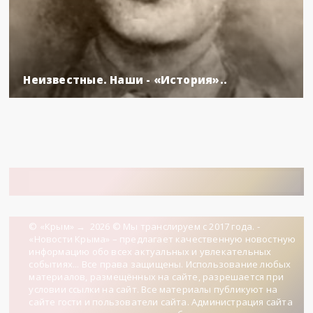
Неизвестные. Наши - «История»..
© «Крым»
→
2026
© Мы транслируем с 2017 года. -
«Новости Крыма» – предлагает качественную новостную
информацию обо всех актуальных и увлекательных
событиях... Все права защищены. Использование любых
материалов, размещённых на сайте, разрешается при
условии ссылки на сайт. Все материалы публикуют на
сайте гости и пользователи сайта. Администрация сайта