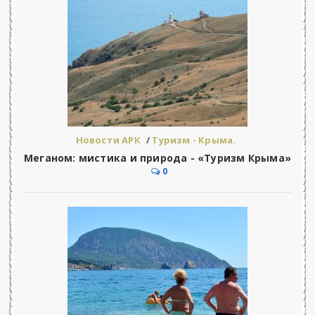
Новости АРК
/
Туризм - Крыма.
Меганом: мистика и природа - «Туризм Крыма»
0