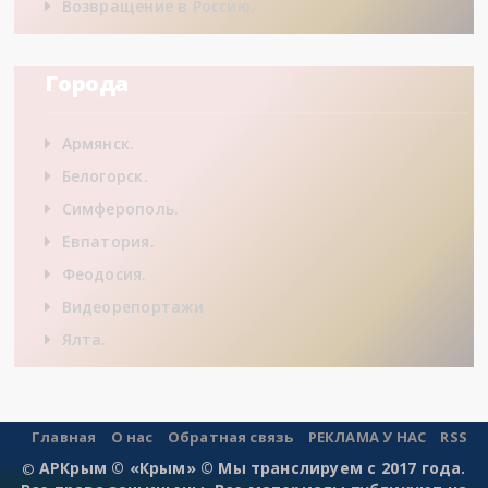
Возвращение в Россию.
Города
Армянск.
Белогорск.
Симферополь.
Евпатория.
Феодосия.
Видеорепортажи
Ялта.
Главная
О нас
Обратная связь
РЕКЛАМА У НАС
RSS
АРКрым © «Крым» © Мы транслируем с 2017 года.
©