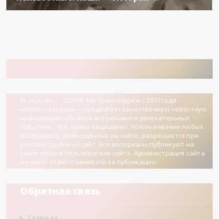
© «Крым»
→
2026
© Мы транслируем с 2017 года. -
«Новости Крыма» – предлагает качественную новостную
информацию обо всех актуальных и увлекательных
событиях... Все права защищены. Использование любых
материалов, размещённых на сайте, разрешается при
условии ссылки на сайт. Все материалы публикуют на
сайте гости и пользователи сайта. Администрация сайта
не несет ответственности за публикации.
Обратная связь
Главная