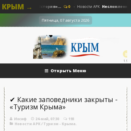
КРЫМ →
ые. Наши - «История»...
Несломленный «Пру
0
Новости АРК
Пятница, 07 августа 2026
1.9k
Открыть Меню
✔ Какие заповедники закрыты -
«Туризм Крыма»
Иосиф
24-май, 07:30
193
Новости АРК
/
Туризм - Крыма.