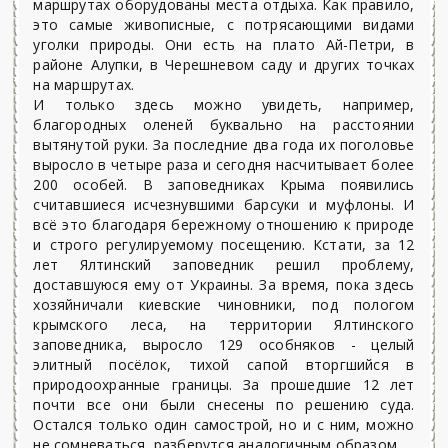
маршрутах оборудованы места отдыха. Как правило,
это самые живописные, с потрясающими видами
уголки природы. Они есть на плато Ай-Петри, в
районе Алупки, в Черешневом саду и других точках
на маршрутах.
И только здесь можно увидеть, например,
благородных оленей буквально на расстоянии
вытянутой руки. За последние два года их поголовье
выросло в четыре раза и сегодня насчитывает более
200 особей. В заповедниках Крыма появились
считавшиеся исчезнувшими барсуки и муфлоны. И
всё это благодаря бережному отношению к природе
и строго регулируемому посещению. Кстати, за 12
лет Ялтинский заповедник решил проблему,
доставшуюся ему от Украины. За время, пока здесь
хозяйничали киевские чиновники, под пологом
крымского леса, на территории Ялтинского
заповедника, выросло 129 особняков - целый
элитный посёлок, тихой сапой вторгшийся в
природоохранные границы. За прошедшие 12 лет
почти все они были снесены по решению суда.
Остался только один самострой, но и с ним, можно
не сомневаться, разберутся аналогичным образом.