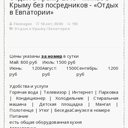
Крыму без посредников - «Отдых
в Евпатории»
Flannagan
18-окт, 00:00
193
Отдых в Крыму
/
Евпатория
Цены указаны
за номер
в сутки
Май:
800 руб
Июль:
1500 руб
Июнь:
1200
Август:
1500
Сентябрь:
1200
руб
руб
руб
Удобства и услуги
Горячая вода | Телевизор | Интернет | Парковка
| Кондиционер | Холодильник | Стиральная
машина | Детская площадка | Мангал |
Полотенце | Утюг | БеседкаСанузел в номере
Питание
есть общая оборудованная кухня