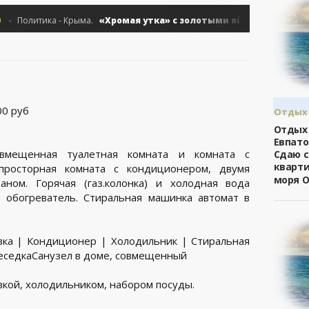
«Хромая утка» с золотыми яйцами - «Политика 
олитика - Крыма.
0 руб
Отдых 
/
Евпат
Отдых
Евпато
овмещенная туалетная комната и комната с
Сдаю 
кварти
просторная комната с кондиционером, двумя
моря 
ном. Горячая (газ.колонка) и холодная вода
я обогреватель. Стиральная машинка автомат в
вка | Кондиционер | Холодильник | Стиральная
БеседкаСанузел в доме, совмещенный
вкой, холодильником, набором посуды.