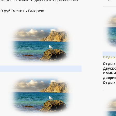
300 рубСменить Галерею
Отдых 
/
Ялта
Отдых 
Двухк
с мини
двори
Отдых