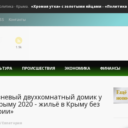
«Хромая утка» с золотыми яйцами - «Политика Крым
ка - Крыма.
SS
Контакты
1.9k
ЬТУРА
ПРОИСШЕСТВИЯ
ЭКОНОМИКА
ФИНАНСЫ
Ещё
вневый двухкомнатный домик у
ново
рыму 2020 - жильё в Крыму без
рии»
/
Евпатория