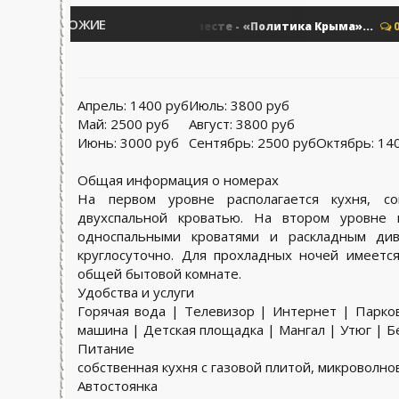
ПОХОЖИЕ
Выстоим. Вместе - «Политика Крыма»...
олитика - Крыма.
0
П
Апрель:
1400 руб
Июль:
3800 руб
Май:
2500 руб
Август:
3800 руб
Июнь:
3000 руб
Сентябрь:
2500 руб
Октябрь:
140
Общая информация о номерах
На первом уровне располагается кухня, с
двухспальной кроватью. На втором уровне 
односпальными кроватями и раскладным дива
круглосуточно. Для прохладных ночей имеетс
общей бытовой комнате.
Удобства и услуги
Горячая вода | Телевизор | Интернет | Парко
машина | Детская площадка | Мангал | Утюг | 
Питание
собственная кухня с газовой плитой, микроволно
Автостоянка