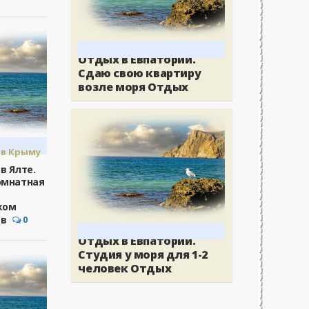
Отдых в Евпатории.
Сдаю свою квартиру
возле моря Отдых
в Крыму
в Ялте.
омнатная
ком
 в
0
Отдых в Евпатории.
Студия у моря для 1-2
человек Отдых