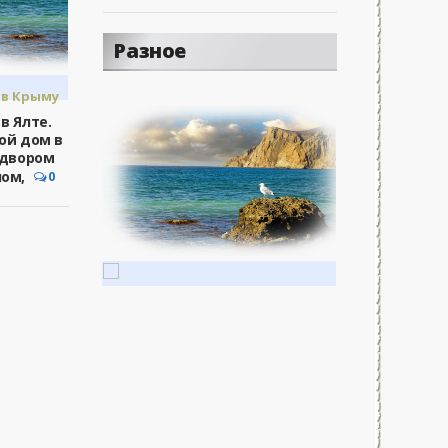
Разное
в Крыму
в Ялте.
ой дом в
 двором
ом,
0