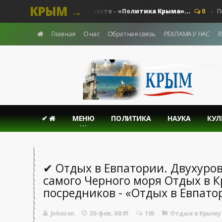
КРЫМ →
Выстоим. Вместе - «Политика Крыма»...
а - Крыма.
0
Полити
Главная
О нас
Обратная связь
РЕКЛАМА У НАС
R
✔
МЕНЮ
ПОЛИТИКА
НАУКА
КУЛ
✔ Отдых в Евпатории. Двухуро
самого Черного моря Отдых в К
посредников - «Отдых в Евпато
Johnson
20-фев, 00:01
193
Отдых в Крыму