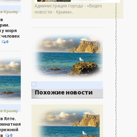
Администрация города - «Видео
в Крыму
новости - Крыма»..
ория
 в
рии.
 у моря
2 человек
0
Похожие новости
в Крыму
в Ялте.
омнатная
ережной
 в
0