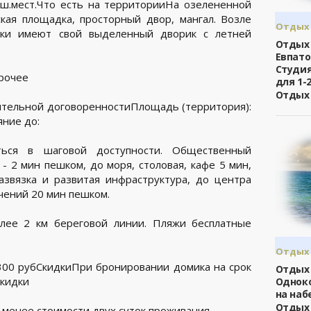
аш.мест.Что есть на территорииНа озелененной
кая площадка, просторный двор, мангал. Возле
Отдых 
ики имеют свой выделенный дворик с летней
/
Евпат
Отдых
Евпато
Студия
прочее
для 1-
Отдых
ительной договоренности
Площадь (территория):
ние до:
ться в шаговой доступности. Общественный
 - 2 мин пешком, до моря, столовая, кафе 5 мин,
азвязка и развитая инфраструктура, до центра
ечений 20 мин пешком.
олее 2 км береговой линии. Пляжи бесплатные
Отдых 
/
Ялта
1300 рубСкидкиПри бронировании домика на срок
Отдых 
скидки
Однок
на наб
Отдых
 менее стоимости двух суток проживания.