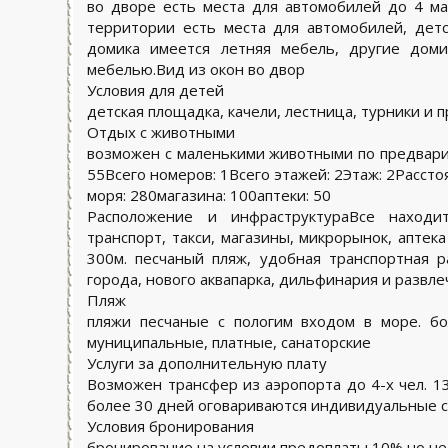
во дворе есть места для автомобилей до 4 м
территории есть места для автомобилей, детс
домика имеется летняя мебель, другие дом
мебелью.Вид из окон во двор
Условия для детей
детская площадка, качели, лестница, турники и 
Отдых с животными
возможен с маленькими животными по предвар
55
Всего номеров:
1
Всего этажей:
2
Этаж:
2Расстоя
моря:
280
магазина:
100
аптеки:
50
Расположение и инфраструктураВсе находи
транспорт, такси, магазины, микрорынок, аптека
300м. песчаный пляж, удобная транспортная р
города, нового аквапарка, дильфинария и развл
Пляж
пляжи песчаные с пологим входом в море. б
муниципальные, платные, санаторские
Услуги за дополнительную плату
Возможен трансфер из аэропорта до 4-х чел. 
более 30 дней оговариваются индивидуальные 
Условия бронирования
бронирование на условии предоплаты 10% но не