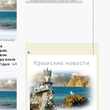
Разместить статью у нас на сайте.
Крыма»...
Чрезвычайный созыв - «Полит
0
Политика - Крыма.
в Крыму
ория
 в
рии.
свою
ру возле
Отдых
0