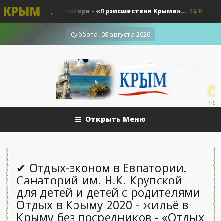
КРЫМ →
 ножевых для матери - «Происшествия Крыма»...
0
Происш
Суббота, 08 августа 2026
1.9k
Открыть Меню
✔ Отдых-эконом в Евпатории.
Санаторий им. Н.К. Крупской
для детей и детей с родителями
Отдых в Крыму 2020 - жильё в
Крыму без посредников - «Отдых