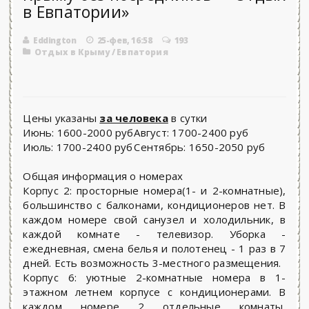
в Евпатории»
Eddington
25-фев, 16:58
193
Отдых в Крыму
/
Евпатория
Цены указаны
за человека
в сутки
Июнь:
1600-2000 руб
Август:
1700-2400 руб
Июль:
1700-2400 руб
Сентябрь:
1650-2050 руб
Общая информация о номерах
Корпус 2: просторные номера(1- и 2-комнатные),
большинство с балконами, кондиционеров нет. В
каждом номере свой санузел и холодильник, в
каждой комнате - телевизор. Уборка -
ежедневная, смена белья и полотенец - 1 раз в 7
дней. Есть возможность 3-местного размещения.
Корпус 6: уютные 2-комнатные номера в 1-
этажном летнем корпусе с кондиционерами. В
каждом номере 2 отдельные комнаты,