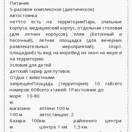
Питание
5-разовое комплексное (диетическое)
Автостоянка
нетЧто есть на территорииПарк, спальные
корпуса, медицинский корпус, отдельная столовая
(для летних корпусов), пляж (бетонный и
песочный), летняя площадка (для вечерних
развлекательных мероприятий), спорт.
площадкиЕсть вид на мореВид из окон на море и
на территорию
Условия для детей
детский тариф для путевок
Отдых с животными
запрещен
Площадь (территория):
10 га
Всего
номеров:
60
Всего этажей:
1Расстояние до:
моря:
10-80
м.
магазина:
аптеки:
100 м.
100 м.
автостанции:
2
базара:
100
км.
районного центра:
м.
центра:
1 км.
1,5 км.