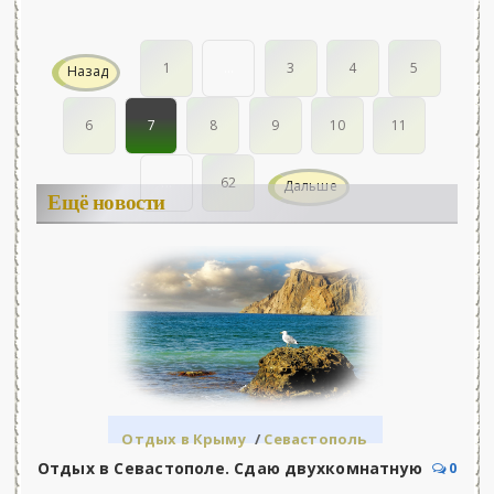
1
...
3
4
5
Назад
6
7
8
9
10
11
...
62
Дальше
Ещё новости
Отдых в Крыму
/
Севастополь
Отдых в Севастополе. Сдаю двухкомнатную
0