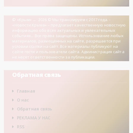
© «Крым»
→
2026
© Мы транслируем с 2017 года. -
«Новости Крыма» – предлагает качественную новостную
информацию обо всех актуальных и увлекательных
событиях... Все права защищены. Использование любых
материалов, размещённых на сайте, разрешается при
условии ссылки на сайт. Все материалы публикуют на
сайте гости и пользователи сайта. Администрация сайта
не несет ответственности за публикации.
Обратная связь
Главная
О нас
Обратная связь
РЕКЛАМА У НАС
RSS