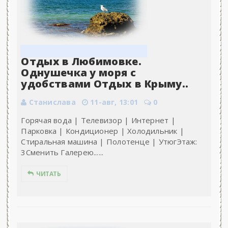
Отдых в Любимовке.
Однушечка у моря с
удобствами Отдых в Крыму..
Станислава
11-авг, 13:01
0
Горячая вода | Телевизор | Интернет |
Парковка | Кондиционер | Холодильник |
Стиральная машина | Полотенце | УтюгЭтаж:
3Сменить Галерею......
ЧИТАТЬ