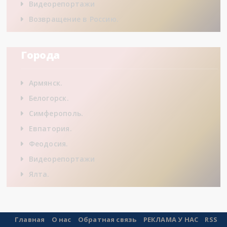
Видеорепортажи
Возвращение в Россию.
Города
Армянск.
Белогорск.
Симферополь.
Евпатория.
Феодосия.
Видеорепортажи
Ялта.
Главная
О нас
Обратная связь
РЕКЛАМА У НАС
RSS