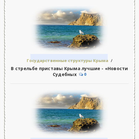
Государственные структуры Крыма
/
Управление Федеральной Службы Судебных
В стрельбе приставы Крыма лучшие - «Новости
Приставов
Судебных
0