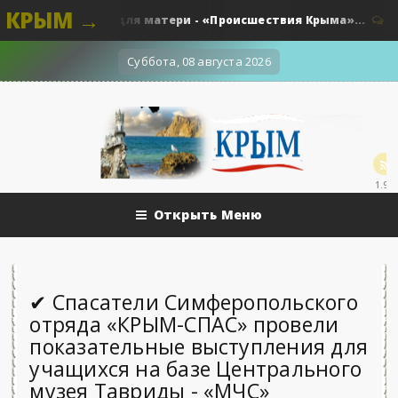
КРЫМ →
130 ножевых для матери - «Происшествия Крыма»...
0
Пр
Суббота, 08 августа 2026
1.9k
Открыть Меню
✔ Спасатели Симферопольского
отряда «КРЫМ-СПАС» провели
показательные выступления для
учащихся на базе Центрального
музея Тавриды - «МЧС»