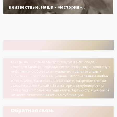
Неизвестные. Наши - «История»..
© «Крым»
→
2026
© Мы транслируем с 2017 года. -
«Новости Крыма» – предлагает качественную новостную
информацию обо всех актуальных и увлекательных
событиях... Все права защищены. Использование любых
материалов, размещённых на сайте, разрешается при
условии ссылки на сайт. Все материалы публикуют на
сайте гости и пользователи сайта. Администрация сайта
не несет ответственности за публикации.
Обратная связь