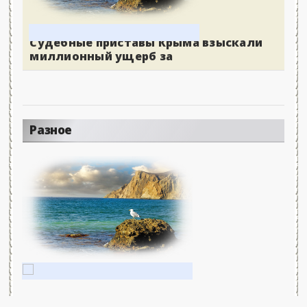
Судебные приставы Крыма взыскали
миллионный ущерб за
Разное