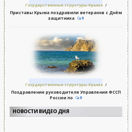
Государственные структуры Крыма
/
Управление Федеральной Службы Судебных
Приставы Крыма поздравили ветеранов с Днём
Приставов
защитника
0
Государственные структуры Крыма
/
Управление Федеральной Службы Судебных
Поздравление руководителя Управления ФССП
Приставов
России по
0
НОВОСТИ ВИДЕО ДНЯ