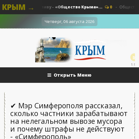
КРЫМ →
авила по топливу - «Общество Крыма»...
0
Общество - Кры
Четверг, 06 августа 2026
1.9k
Открыть Меню
✔ Мэр Симферополя рассказал,
сколько частники зарабатывают
на нелегальном вывозе мусора
и почему штрафы не действуют
- «Симферополь»