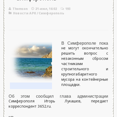
Thomson
21-июл, 16:02
193
Новости АРК
/
Симферополь
В Симферополе пока
не могут окончательно
решить вопрос с
незаконным сбросом
частниками
строительного и
крупногабаритного
мусора на контейнерные
площадки.
Об этом сообщил глава администрации
Симферополя Игорь Лукашев, передает
корреспондент 3652.ru.