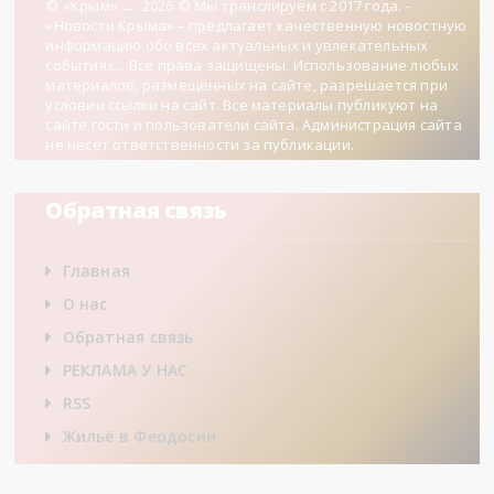
© «Крым»
→
2026
© Мы транслируем с 2017 года. -
«Новости Крыма» – предлагает качественную новостную
информацию обо всех актуальных и увлекательных
событиях... Все права защищены. Использование любых
материалов, размещённых на сайте, разрешается при
условии ссылки на сайт. Все материалы публикуют на
сайте гости и пользователи сайта. Администрация сайта
не несет ответственности за публикации.
Обратная связь
Главная
О нас
Обратная связь
РЕКЛАМА У НАС
RSS
Жильё в Феодосии