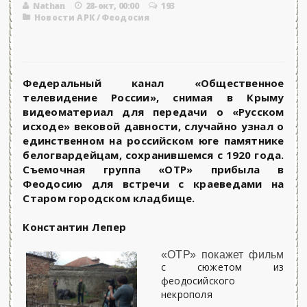
Nathan
28-окт, 00:00
193
Новости АРК
/
Феодосия
Федеральный канал «Общественное
телевидение России», снимая в Крыму
видеоматериал для передачи о «Русском
исходе» вековой давности, случайно узнал о
единственном на российском юге памятнике
белогвардейцам, сохранившемся с 1920 года.
Съемочная группа «ОТР» прибыла в
Феодосию для встречи с краеведами на
Старом городском кладбище.
Константин Лепер
«ОТР» покажет фильм
с сюжетом из
феодосийского
некрополя