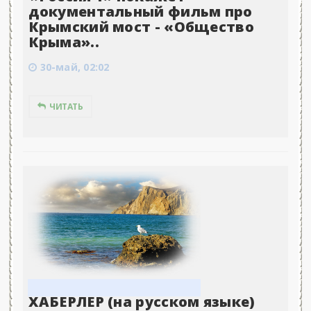
документальный фильм про
Крымский мост - «Общество
Крыма»..
30-май, 02:02
ЧИТАТЬ
ХАБЕРЛЕР (на русском языке)