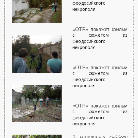
феодосийского
некрополя
«ОТР» покажет фильм
с сюжетом из
феодосийского
некрополя
«ОТР» покажет фильм
с сюжетом из
феодосийского
некрополя
«ОТР» покажет фильм
с сюжетом из
феодосийского
некрополя
В минувшую субботу