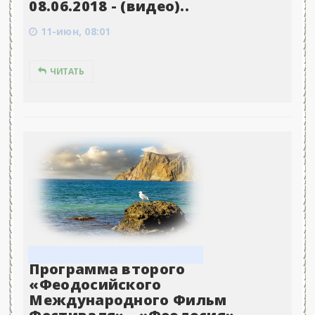
08.06.2018 - (видео)..
11-июн, 08:01
ЧИТАТЬ
Программа второго
«Феодосийского
Международного Фильм