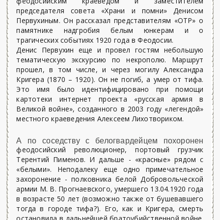
феодосийским краеведом и заместителем
председателя совета «Храни и помни» Денисом
Первухиным. Он рассказал представителям «ОТР» о
памятнике надгробия белым юнкерам и о
трагических событиях 1920 года в Феодосии.
Денис Первухин еще и провел гостям небольшую
тематическую экскурсию по некрополю. Маршрут
прошел, в том числе, и через могилу Александра
Кригера (1870 – 1920). Он не погиб, а умер от тифа.
Это имя было идентифицировано при помощи
картотеки интернет проекта «русская армия в
Великой войне», созданного в 2003 году «легендой»
местного краеведения Алексеем Лихотвориком.
А по соседству с белогвардейцем похоронен
феодосийский революционер, портовый грузчик
Терентий Пименов. И дальше - «красные» рядом с
«белыми». Неподалеку еще одно примечательное
захоронение - полковника белой Добровольческой
армии М. В. Прогнаевского, умершего 13.04.1920 года
в возрасте 50 лет (возможно также от бушевавшего
тогда в городе тифа?). Его, как и Кригера, смерть
остановила в дальнейшей братоубийственной войне.