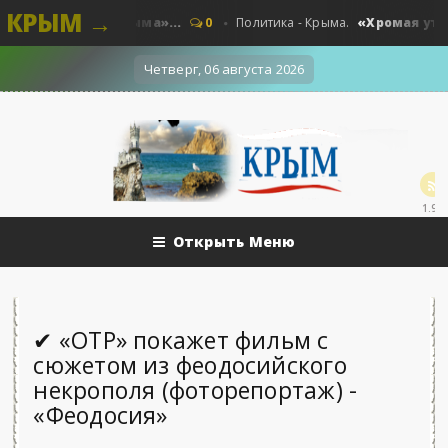
КРЫМ →
Политика Крыма»...
«Хромая утка» с з
0
Политика - Крыма.
Четверг, 06 августа 2026
1.9k
Открыть Меню
✔ «ОТР» покажет фильм с
сюжетом из феодосийского
некрополя (фоторепортаж) -
«Феодосия»