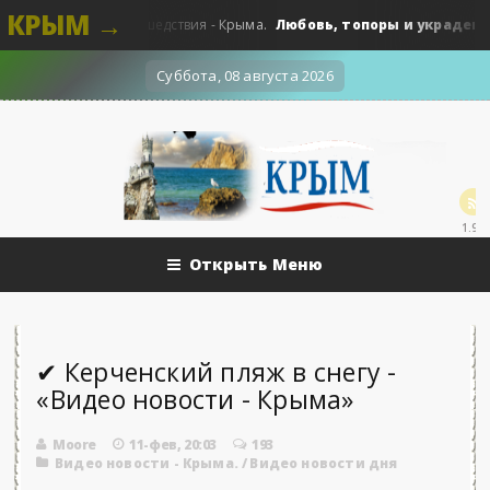
КРЫМ →
.
Любовь, топоры и украденные п
0
Происшедствия - Крыма.
Суббота, 08 августа 2026
1.9k
Открыть Меню
✔ Керченский пляж в снегу -
«Видео новости - Крыма»
Moore
11-фев, 20:03
193
Видео новости - Крыма.
/
Видео новости дня