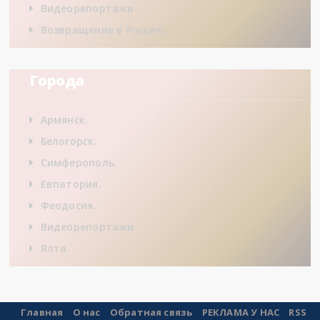
Видеорепортажи
Возвращение в Россию.
Города
Армянск.
Белогорск.
Симферополь.
Евпатория.
Феодосия.
Видеорепортажи
Ялта.
Главная
О нас
Обратная связь
РЕКЛАМА У НАС
RSS