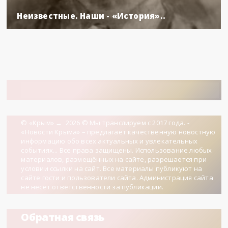
Неизвестные. Наши - «История»..
© «Крым»
→
2026
© Мы транслируем с 2017 года. -
«Новости Крыма» – предлагает качественную новостную
информацию обо всех актуальных и увлекательных
событиях... Все права защищены. Использование любых
материалов, размещённых на сайте, разрешается при
условии ссылки на сайт. Все материалы публикуют на
сайте гости и пользователи сайта. Администрация сайта
не несет ответственности за публикации.
Обратная связь