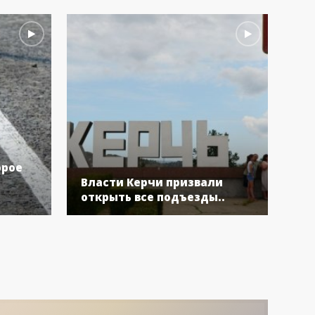
орое
Пе
Власти Керчи призвали
пр
открыть все подъезды..
пр