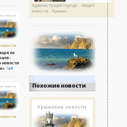
Администрация города - «Видео
новости - Крыма»..
новости
а.
нваря по
раля -
новости
 новости
а»
0
Похожие новости
новости
а.