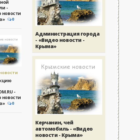
йной
новости
ли -
 новости
а»
0
Администрация города
- «Видео новости -
Крыма»
новости
а.
акцию
новости
OM.RU -
 новости
а»
0
Керчанин, чей
автомобиль - «Видео
новости - Крыма»