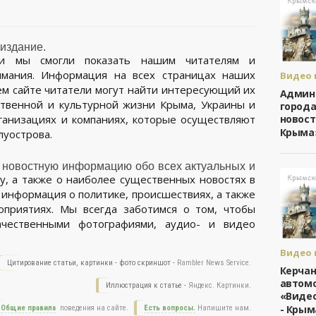
-издание.
ии мы смогли показать нашим читателям и
имания. Информация на всех страницах наших
Видео 
- Крым
шем сайте читатели могут найти интересующий их
Админ
/
ственной и культурной жизни Крыма, Украины и
города
Видео 
новост
ганизациях и компаниях, которые осуществляют
дня
Крыма
луострова.
 новостную информацию обо всех актуальных и
у, а также о наиболее существенных новостях в
 информация о политике, происшествиях, а также
оприятиях. Мы всегда заботимся о том, чтобы
чественными фотографиями, аудио- и видео
Видео 
Цитирование статьи, картинки - фото скриншот -
Rambler News Service.
- Крым
Керчан
/
автомо
Иллюстрация к статье -
Яндекс. Картинки.
Видео 
«Видео
дня
- Крым
Общие правила
поведения на сайте.
Есть вопросы.
Напишите нам.