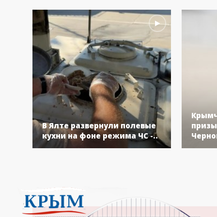
Крымч
В Ялте развернули полевые
призы
кухни на фоне режима ЧС -..
Черно