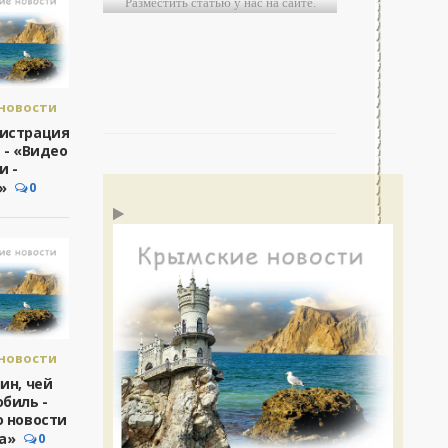
Разместить статью у нас на сайте.
новости
а.
истрация
 - «Видео
новости
и -
»
0
новости
а.
ин, чей
биль -
новости
 новости
а»
0