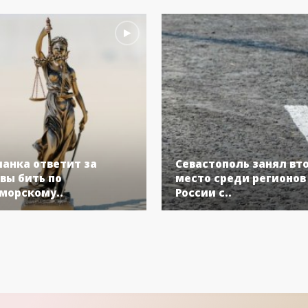
анка ответит за
Севастополь занял вт
вы бить по
место среди регионов
морскому..
России с..