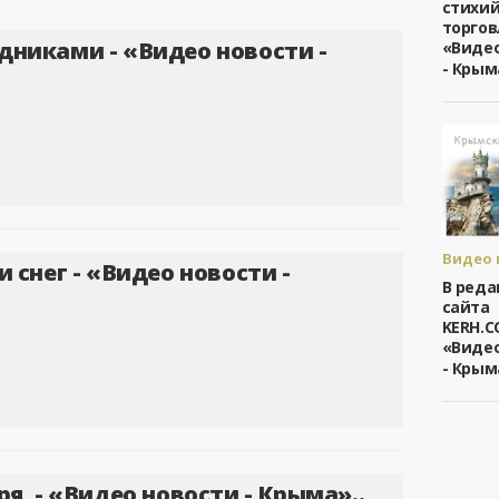
стихи
Видео 
торгов
дня
дниками - «Видео новости -
«Видео
- Крым
Видео 
и снег - «Видео новости -
- Крым
В ред
/
сайта
Видео 
KERH.C
дня
«Видео
- Крым
ря, - «Видео новости - Крыма»..