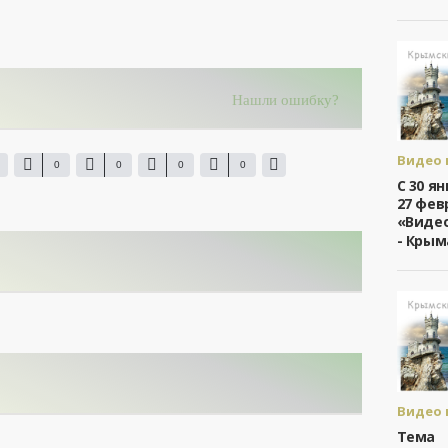
Нашли ошибку?
Видео 
0
0
0
0
- Крым
С 30 я
/
27 фев
Видео 
«Видео
дня
- Крым
Видео 
- Крым
Тема
/