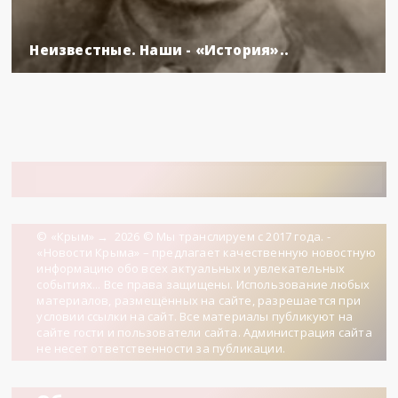
Неизвестные. Наши - «История»..
© «Крым»
→
2026
© Мы транслируем с 2017 года. -
«Новости Крыма» – предлагает качественную новостную
информацию обо всех актуальных и увлекательных
событиях... Все права защищены. Использование любых
материалов, размещённых на сайте, разрешается при
условии ссылки на сайт. Все материалы публикуют на
сайте гости и пользователи сайта. Администрация сайта
не несет ответственности за публикации.