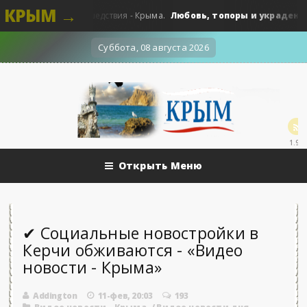
КРЫМ →
Любовь, топоры и украденные по
0
Происшедствия - Крыма.
Суббота, 08 августа 2026
1.9k
Открыть Меню
✔ Социальные новостройки в
Керчи обживаются - «Видео
новости - Крыма»
Addington
11-фев, 20:03
193