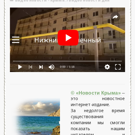
Видео новости - Крыма.
/
Видео новости дня
0:00
/ 1:18
© «Новости Крыма»
–
это новостное
интернет-издание.
За недолгое время
существования
компании мы смогли
показать нашим
читателям и