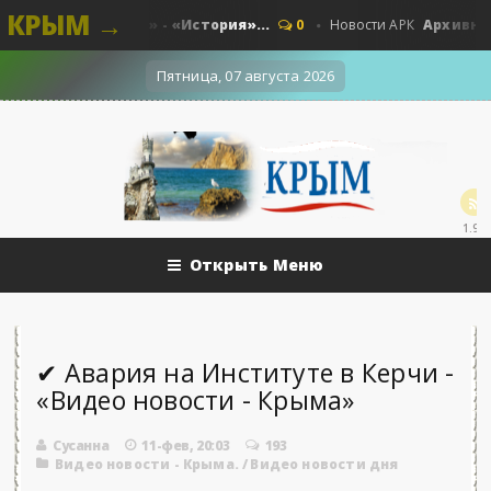
КРЫМ →
ленный «Прут» - «История»...
Архивные тай
0
Новости АРК
Пятница, 07 августа 2026
1.9k
Открыть Меню
✔ Авария на Институте в Керчи -
«Видео новости - Крыма»
Сусанна
11-фев, 20:03
193
Видео новости - Крыма.
/
Видео новости дня