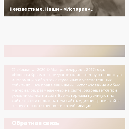
Неизвестные. Наши - «История»..
© «Крым»
→
2026
© Мы транслируем с 2017 года. -
«Новости Крыма» – предлагает качественную новостную
информацию обо всех актуальных и увлекательных
событиях... Все права защищены. Использование любых
материалов, размещённых на сайте, разрешается при
условии ссылки на сайт. Все материалы публикуют на
сайте гости и пользователи сайта. Администрация сайта
не несет ответственности за публикации.
Обратная связь