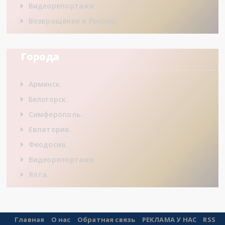
Видеорепортажи
Возвращение в Россию.
Города
Армянск.
Белогорск.
Симферополь.
Евпатория.
Феодосия.
Видеорепортажи
Ялта.
Главная
О нас
Обратная связь
РЕКЛАМА У НАС
RSS