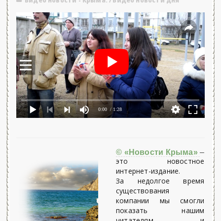
Видео новости - Крыма.
/
Видео новости дня
0:00
/ 1:28
© «Новости Крыма»
–
это новостное
интернет-издание.
За недолгое время
существования
компании мы смогли
показать нашим
читателям и