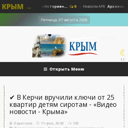
КРЫМ →
нный «Прут» - «История»...
Архивные тайны
0
Новости АРК
Пятница, 07 августа 2026
1.9k
Открыть Меню
✔ В Керчи вручили ключи от 25
квартир детям сиротам - «Видео
новости - Крыма»
Харитина
11-фев, 20:05
193