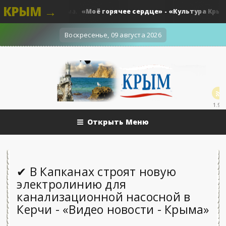
КРЫМ →
«Моё горячее сердце» - «Культура Крыма»...
Культура - Крыма.
Воскресенье, 09 августа 2026
1.9k
Открыть Меню
✔ В Капканах строят новую
электролинию для
канализационной насосной в
Керчи - «Видео новости - Крыма»