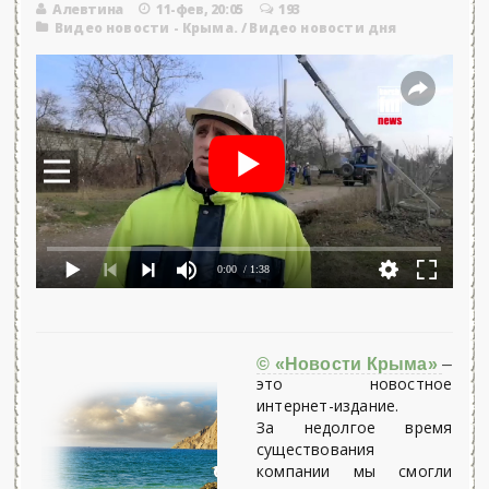
Алевтина
11-фев, 20:05
193
Видео новости - Крыма.
/
Видео новости дня
0:00
/ 1:38
© «Новости Крыма»
–
это новостное
интернет-издание.
За недолгое время
существования
компании мы смогли