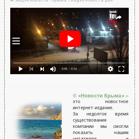
Видео новости - Крыма.
/
Видео новости дня
0:00
/ 0:54
© «Новости Крыма»
–
это новостное
интернет-издание.
За недолгое время
существования
компании мы смогли
показать нашим
читателям и