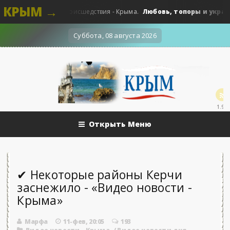
КРЫМ →
»...
Любовь, топоры и украденны
0
Происшедствия - Крыма.
Суббота, 08 августа 2026
1.9k
Открыть Меню
✔ Некоторые районы Керчи
заснежило - «Видео новости -
Крыма»
Марфа
11-фев, 20:05
193