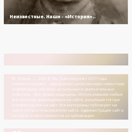
Неизвестные. Наши - «История»..
© «Крым»
→
2026
© Мы транслируем с 2017 года. -
«Новости Крыма» – предлагает качественную новостную
информацию обо всех актуальных и увлекательных
событиях... Все права защищены. Использование любых
материалов, размещённых на сайте, разрешается при
условии ссылки на сайт. Все материалы публикуют на
сайте гости и пользователи сайта. Администрация сайта
не несет ответственности за публикации.