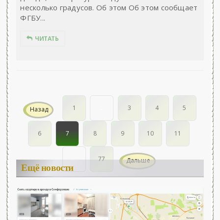
несколько градусов. Об этом Об этом сообщает
ФГБУ...
ЧИТАТЬ
1
...
3
4
5
Назад
6
7
8
9
10
11
...
77
Дальше
Ещё новости