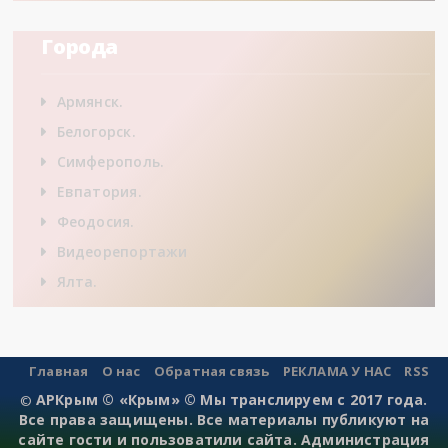
Города
Армянск.
Белогорск.
Симферополь.
Евпатория.
Феодосия.
Видеорепортажи
Ялта.
Главная
О нас
Обратная связь
РЕКЛАМА У НАС
RSS
АРКрым © «Крым» © Мы транслируем с 2017 года.
©
Все права защищены. Все материалы публикуют на
сайте гости и пользоватили сайта. Администрация