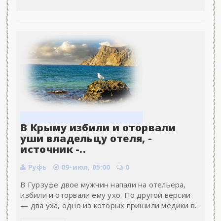
В Крыму избили и оторвали
уши владельцу отеля, -
источник -..
Руфь
09-июл, 05:00
0
В Гурзуфе двое мужчин напали на отельера,
избили и оторвали ему ухо. По другой версии
— два уха, одно из которых пришили медики в...