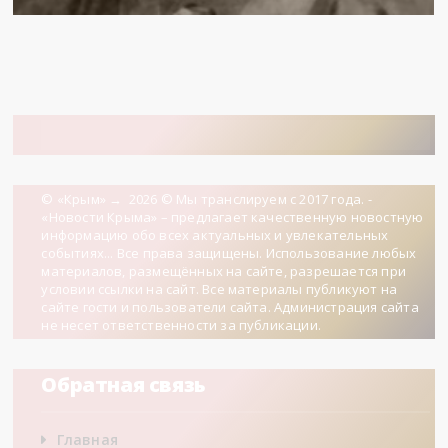
© «Крым»
→
2026
© Мы транслируем с 2017 года. -
«Новости Крыма» – предлагает качественную новостную
информацию обо всех актуальных и увлекательных
событиях... Все права защищены. Использование любых
материалов, размещённых на сайте, разрешается при
условии ссылки на сайт. Все материалы публикуют на
сайте гости и пользователи сайта. Администрация сайта
не несет ответственности за публикации.
Обратная связь
Главная