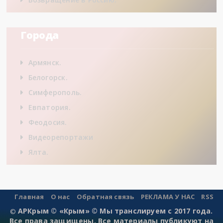
Города
Армянск.
Белогорск.
Симферополь.
Евпатория.
Феодосия.
Видеорепортажи
Ялта.
Главная
О нас
Обратная связь
РЕКЛАМА У НАС
RSS
АРКрым © «Крым» © Мы транслируем с 2017 года.
©
Все права защищены. Все материалы публикуют на