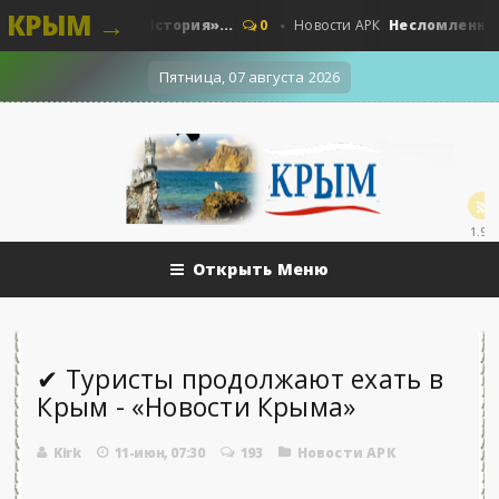
КРЫМ →
ные. Наши - «История»...
Несломленный «Пр
0
Новости АРК
Пятница, 07 августа 2026
1.9k
Открыть Меню
✔ Туристы продолжают ехать в
Крым - «Новости Крыма»
Kirk
11-июн, 07:30
193
Новости АРК