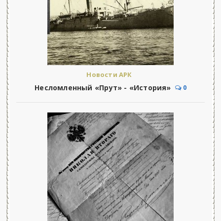
Новости АРК
Несломленный «Прут» - «История»
0