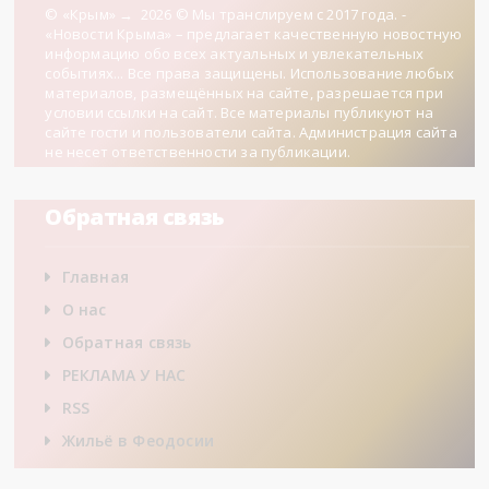
© «Крым»
→
2026
© Мы транслируем с 2017 года. -
«Новости Крыма» – предлагает качественную новостную
информацию обо всех актуальных и увлекательных
событиях... Все права защищены. Использование любых
материалов, размещённых на сайте, разрешается при
условии ссылки на сайт. Все материалы публикуют на
сайте гости и пользователи сайта. Администрация сайта
не несет ответственности за публикации.
Обратная связь
Главная
О нас
Обратная связь
РЕКЛАМА У НАС
RSS
Жильё в Феодосии