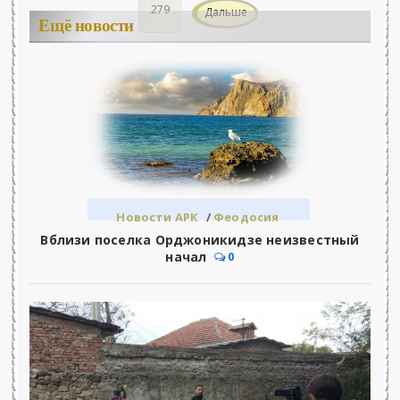
279
Дальше
Ещё новости
Новости АРК
/
Феодосия
Вблизи поселка Орджоникидзе неизвестный
начал
0