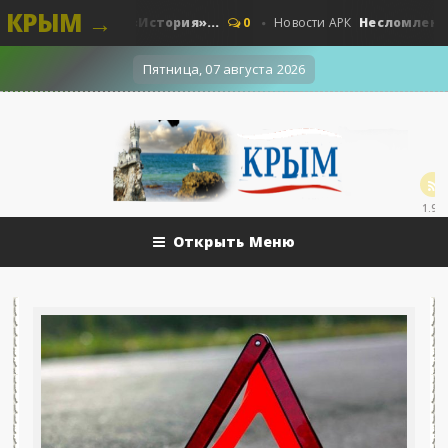
КРЫМ →
ые. Наши - «История»...
Несломленный «Пру
0
Новости АРК
Пятница, 07 августа 2026
1.9k
Открыть Меню