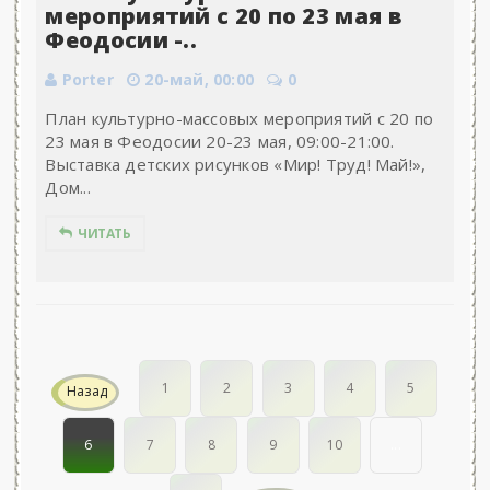
мероприятий с 20 по 23 мая в
Феодосии -..
Porter
20-май, 00:00
0
План культурно-массовых мероприятий с 20 по
23 мая в Феодосии 20-23 мая, 09:00-21:00.
Выставка детских рисунков «Мир! Труд! Май!»,
Дом...
ЧИТАТЬ
1
2
3
4
5
Назад
6
7
8
9
10
...