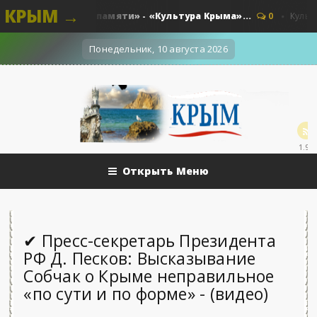
КРЫМ →
ства и краски памяти» - «Культура Крыма»...
0
Культура -
Понедельник, 10 августа 2026
1.9k
Открыть Меню
✔ Пресс-секретарь Президента
РФ Д. Песков: Высказывание
Собчак о Крыме неправильное
«по сути и по форме» - (видео)