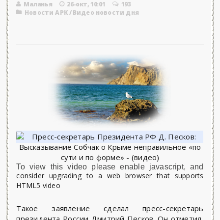
Маланья
26-окт, 10:01
193
Новости АРК
/
Видео новости дня
To view this video please enable javascript, and
consider upgrading to a web browser that supports
HTML5 video
Такое заявление сделал пресс-секретарь
президента России Дмитрий Песков. Он отметил,