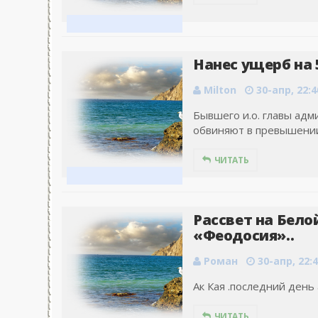
Нанес ущерб на 5
Milton
30-апр, 22:4
Бывшего и.о. главы ад
обвиняют в превышении
ЧИТАТЬ
Рассвет на Белой
«Феодосия»..
Роман
30-апр, 22:
Ак Кая .последний день а
ЧИТАТЬ