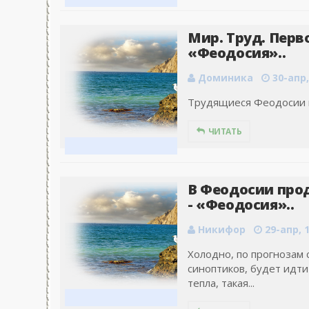
Мир. Труд. Перв
«Феодосия»..
Доминика
30-апр,
Трудящиеся Феодосии п
ЧИТАТЬ
В Феодосии про
- «Феодосия»..
Никифор
29-апр, 
Холодно, по прогнозам 
синоптиков, будет идти
тепла, такая...