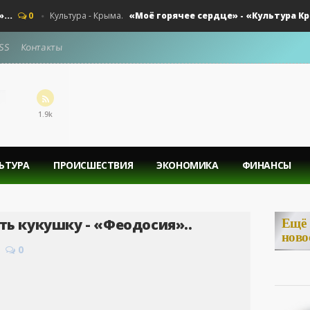
«Моё горячее сердце» - «Культура Крыма».
0
Культура - Крыма.
SS
Контакты
1.9k
ЬТУРА
ПРОИСШЕСТВИЯ
ЭКОНОМИКА
ФИНАНСЫ
ать кукушку - «Феодосия»..
Ещё
ново
0