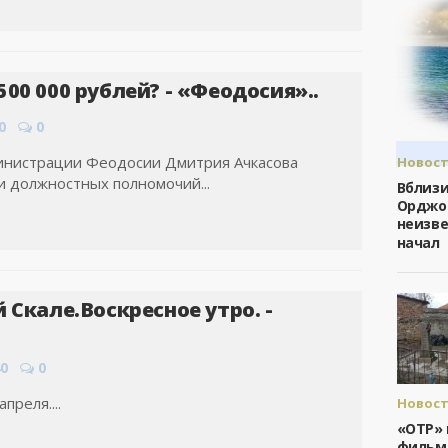
00 000 рублей? - «Феодосия»..
0
0
министрации Феодосии Дмитрия Ачкасова
Новост
Феодо
 должностных полномочий...
Вблизи
Орджо
неизв
начал
 Скале.Воскресное утро. -
40
0
преля....
Новост
Феодо
«ОТР»
фильм