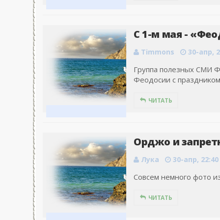
C 1-м мая - «Фео
Timmons
30-апр, 2
Группа полезных СМИ Ф
Феодосии с праздником 
ЧИТАТЬ
Орджо и запретн
Лука
30-апр, 22:40
Совсем немного фото из
ЧИТАТЬ