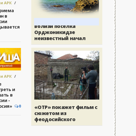
и АРК
/
сия
приема
н в
сии
Вблизи поселка
дывается
Орджоникидзе
неизвестный начал
и АРК
/
сия
е
реть и
ать в
ии -
осия»
0
«ОТР» покажет фильм с
сюжетом из
феодосийского