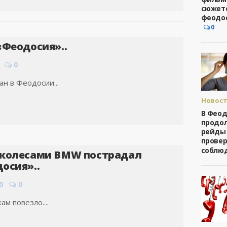
сюжет
феодо
0
«Феодосия»..
0
н в Феодосии...
Новост
Феодо
В Фео
продо
рейды
прове
соблю
 колесами BMW пострадал
осия»..
0
0
м повезло....