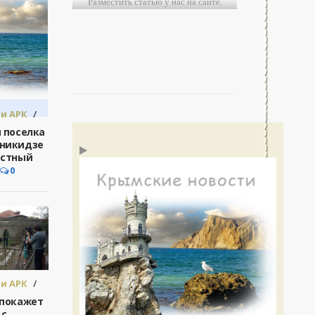
Разместить статью у нас на сайте.
и АРК
/
сия
 поселка
никидзе
естный
0
и АРК
/
сия
 покажет
 с