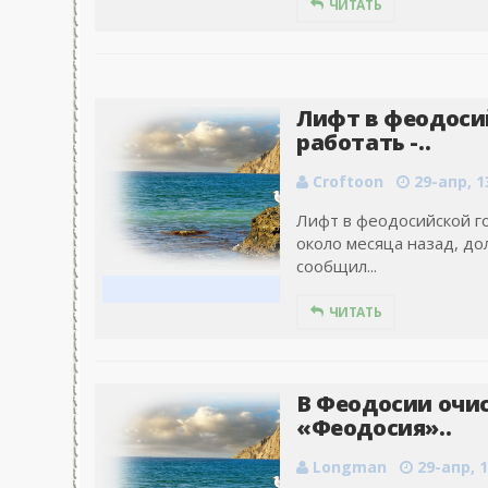
ЧИТАТЬ
Лифт в феодоси
работать -..
Croftoon
29-апр, 1
Лифт в феодосийской г
около месяца назад, до
сообщил...
ЧИТАТЬ
В Феодосии очис
«Феодосия»..
Longman
29-апр, 1