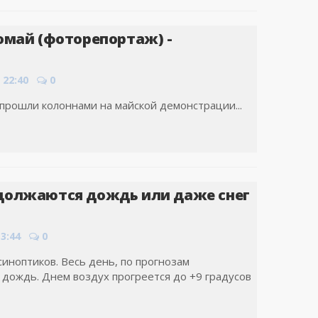
омай (фоторепортаж) -
 22:40
0
рошли колоннами на майской демонстрации...
должаются дождь или даже снег
13:44
0
синоптиков. Весь день, по прогнозам
 дождь. Днем воздух прогреется до +9 градусов