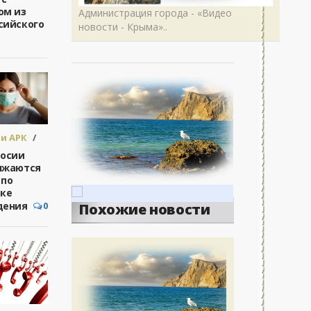
ом из
Администрация города - «Видео
сийского
новости - Крыма»..
и АРК
/
сия
досии
лжаются
 по
рке
дения
0
Похожие новости