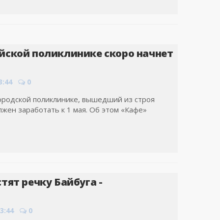
йской поликлинике скоро начнет
3:44
0
ородской поликлинике, вышедший из строя
лжен заработать к 1 мая. Об этом «Кафе»
тят речку Байбуга -
3:44
0