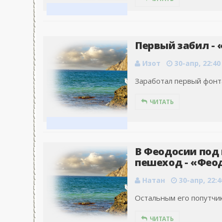
Первый забил - 
Изот
30-апр, 22:40
Заработал первый фонта
ЧИТАТЬ
В Феодосии под
пешеход - «Феод
Натан
30-апр, 22:4
Остальным его попутчика
ЧИТАТЬ