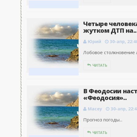
Четыре человек
жутком ДТП на..
Юрий
30-апр, 22:4
Лобовое столкновение л
ЧИТАТЬ
В Феодосии наст
«Феодосия»..
Macey
30-апр, 22:4
Прогноз погоды...
ЧИТАТЬ