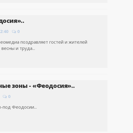
досия»..
2:40
0
еомедиа поздравляет гостей и жителей
весны и труда...
ые зоны - «Феодосия»..
0
-под Феодосии...