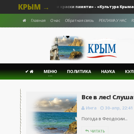
КРЫМ →
«Чувства и краски памяти» - «Культура Крыма»...
тура - Крыма.
Главная
О нас
Обратная связь
РЕКЛАМА У НАС
R
✔
МЕНЮ
ПОЛИТИКА
НАУКА
КУЛ
Все в лес! Слуш
Инга
30-апр, 22:41
Погода в Феодосии...
ЧИТАТЬ