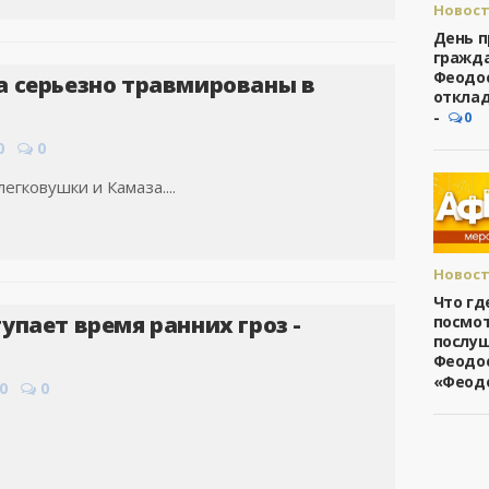
Новост
Феодо
День 
гражда
Феодо
а серьезно травмированы в
откла
-
0
0
0
егковушки и Камаза....
Новост
Феодо
Что гд
упает время ранних гроз -
посмот
послуш
Феодос
«Феод
0
0